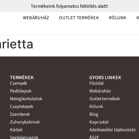
Termékeink folyamatos feltöltés alatt!
WEBÁRUHÁZ
OUTLET TERMÉKEK
RÓLUNK
rietta
TERMÉKEK
GYORS LINKEK
Csempék
Főoldal
Padlólapok
Webáruház
Melegburkolatok
Outlet termékek
Csaptelepek
Rólunk
Szaniterek
Blog
Zuhanykabinok
Kapcsolat
Kádak
Adatkezelési tájékoztató
Segédanyagok
ÁSZF