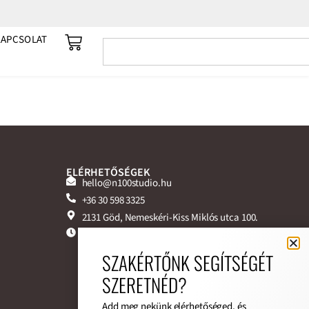
KAPCSOLAT
ELÉRHETŐSÉGEK
hello@n100studio.hu
+36 30 598 3325
2131 Göd, Nemeskéri-Kiss Miklós utca 100.
Nyitvatartás:
Hétfő-Péntek: 8:00-17:00
SZAKÉRTŐNK SEGÍTSÉGÉT
Szombat: 8:00-13:00
SZERETNÉD?
Add meg nekünk elérhetőséged, és