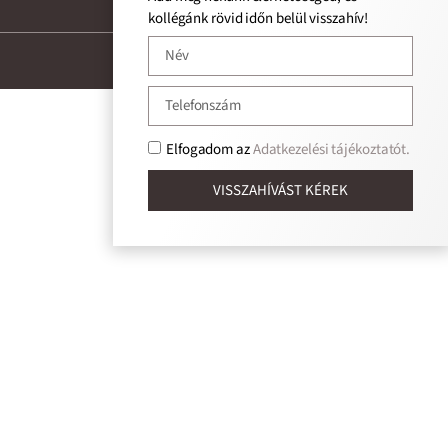
kollégánk rövid időn belül visszahív!
Designed by: Bozsik Beatrix
Elfogadom az
Adatkezelési tájékoztatót.
VISSZAHÍVÁST KÉREK