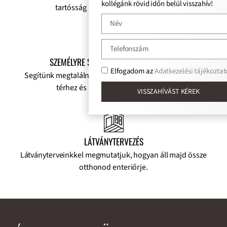
kollégánk rövid időn belül visszahív!
tartósság alapján válogatjuk össze.
SZEMÉLYRE SZABOTT SZAKTANÁCSADÁS
Elfogadom az
Adatkezelési tájékoztat
Segítünk megtalálni a tökéletes burkolatot, stílushoz,
térhez és költségvetéshez igazítva.
VISSZAHÍVÁST KÉREK
LÁTVÁNYTERVEZÉS
Látványterveinkkel megmutatjuk, hogyan áll majd össze
otthonod enteriőrje.