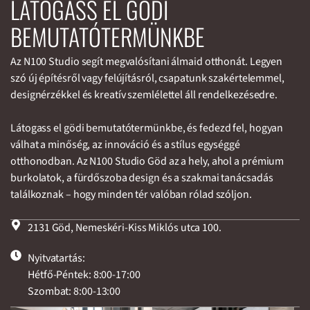
LÁTOGASS EL GÖDI
BEMUTATÓTERMÜNKBE
Az N100 Studio segít megvalósítani álmaid otthonát. Legyen
szó új építésről vagy felújításról, csapatunk szakértelemmel,
designérzékkel és kreatív szemlélettel áll rendelkezésedre.
Látogass el gödi bemutatótermünkbe, és fedezd fel, hogyan
válhat a minőség, az innováció és a stílus egységgé
otthonodban. Az N100 Studio Göd az a hely, ahol a prémium
burkolatok, a fürdőszoba design és a szakmai tanácsadás
találkoznak – hogy minden tér valóban rólad szóljon.
2131 Göd, Nemeskéri-Kiss Miklós utca 100.
Nyitvatartás:
Hétfő-Péntek: 8:00-17:00
Szombat: 8:00-13:00