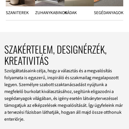
SZANITEREK
ZUHANYKABINOK
KÁDAK
SEGÉDANYAGOK
SZAKÉRTELEM, DESIGNÉRZÉK,
KREATIVITÁS
Szolgáltatásaink célja, hogy a választás és a megvalósítás
folyamata is egyszerű, inspiráló és szakmailag megalapozott
legyen. Személyre szabott szaktanácsadást nyújtunk a
megfelelő burkolat kiválasztásához, segítünk eligazodni a
segédanyagok világában, és igény esetén látványtervezéssel
támogatjuk az elképzelések megvalósítását. Így ügyfeleink már
a tervezési fázisban láthatják, hogyan áll majd össze otthonuk
enteriőrje.