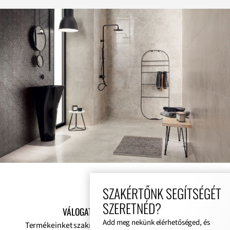
SZAKÉRTŐNK SEGÍTSÉGÉT
SZERETNÉD?
VÁLOGATOTT, MINŐSÉGI KÍNÁLAT
Add meg nekünk elérhetőséged, és
Termékeinket szakmai tapasztalat, esztétikai igény és