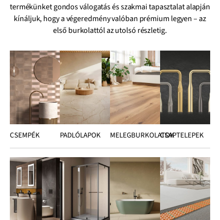
termékünket gondos válogatás és szakmai tapasztalat alapján
kínáljuk, hogy a végeredmény valóban prémium legyen – az
első burkolattól az utolsó részletig.
CSEMPÉK
PADLÓLAPOK
MELEGBURKOLATOK
CSAPTELEPEK