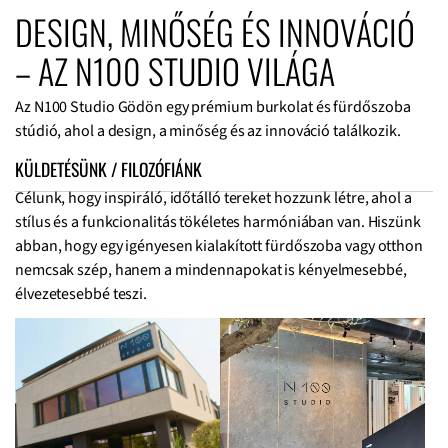
DESIGN, MINŐSÉG ÉS INNOVÁCIÓ
– AZ N100 STUDIO VILÁGA
Az N100 Studio Gödön egy prémium burkolat és fürdőszoba
stúdió, ahol a design, a minőség és az innováció találkozik.
KÜLDETÉSÜNK / FILOZÓFIÁNK
Célunk, hogy inspiráló, időtálló tereket hozzunk létre, ahol a
stílus és a funkcionalitás tökéletes harmóniában van. Hiszünk
abban, hogy egy igényesen kialakított fürdőszoba vagy otthon
nemcsak szép, hanem a mindennapokat is kényelmesebbé,
élvezetesebbé teszi.