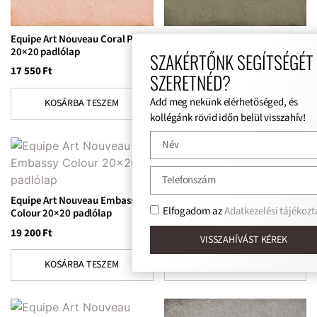
Equipe Art Nouveau Coral Pink
Equipe Art Nouveau Cypress
20×20 padlólap
Green 20×20 padlólap
SZAKÉRTŐNK SEGÍTSÉGÉT
17 550
Ft
17 550
Ft
SZERETNÉD?
Add meg nekünk elérhetőséged, és
KOSÁRBA TESZEM
KOSÁRBA TESZEM
kollégánk rövid időn belül visszahív!
Equipe Art Nouveau Embassy
Equipe Art Nouveau Empire
Elfogadom az
Adatkezelési tájékoztat
Colour 20×20 padlólap
Colour 20×20 padlólap
19 200
Ft
19 200
Ft
VISSZAHÍVÁST KÉREK
KOSÁRBA TESZEM
KOSÁRBA TESZEM