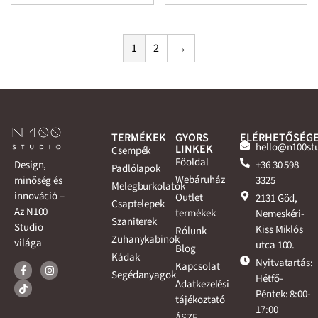
1
2
→
TERMÉKEK
GYORS
ELÉRHETŐSÉG
hello@n100st
LINKEK
Csempék
Főoldal
+36 30 598
Design,
Padlólapok
Webáruház
3325
minőség és
Melegburkolatok
innováció –
Outlet
2131 Göd,
Csaptelepek
Az N100
termékek
Nemeskéri-
Szaniterek
Studio
Kiss Miklós
Rólunk
Zuhanykabinok
világa
utca 100.
Blog
Kádak
Nyitvatartás:
Kapcsolat
Segédanyagok
Hétfő-
Adatkezelési
Péntek: 8:00-
tájékoztató
17:00
ÁSZF