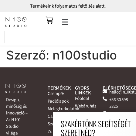
Termékeink folyamatos feltöltés alatt!
Szerző:
n100studio
TERMÉKEK
GYORS
ELÉRHETŐSÉG
hello@n100st
LINKEK
Csempék
Főoldal
+36 30 598
Design,
Padlólapok
Webáruház
3325
minőség és
Melegburkolatok
innováció –
Outlet
2131 Göd,
Csaptelepek
Az N100
termékek
Nemeskéri-
SZAKÉRTŐNK SEGÍTSÉGÉT
Szaniterek
Studio
Kiss Miklós
Rólunk
SZERETNÉD?
Zuhanykabinok
világa
utca 100.
Blog