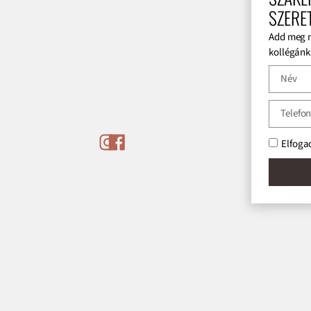
SZERE
Add meg n
kollégánk 
Elfog