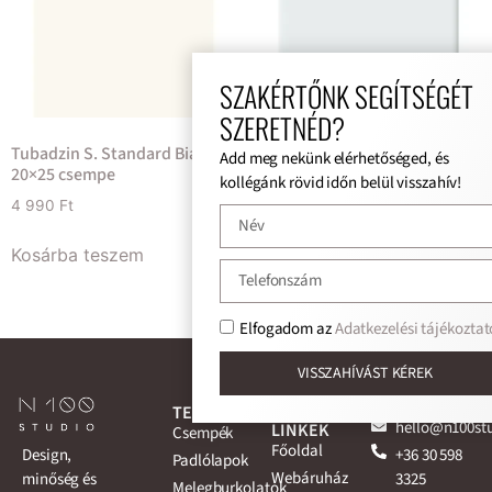
SZAKÉRTŐNK SEGÍTSÉGÉT
SZERETNÉD?
Tubadzin S. Standard Biala
Tubadzin S. Standard Biala
Add meg nekünk elérhetőséged, és
20×25 csempe
Mat 20×25 csempe
kollégánk rövid időn belül visszahív!
4 990
Ft
4 990
Ft
Kosárba teszem
Kosárba teszem
Elfogadom az
Adatkezelési tájékoztat
VISSZAHÍVÁST KÉREK
TERMÉKEK
GYORS
ELÉRHETŐSÉG
hello@n100st
LINKEK
Csempék
Főoldal
+36 30 598
Design,
Padlólapok
Webáruház
3325
minőség és
Melegburkolatok