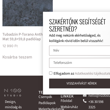
SZAKÉRTŐNK SEGÍTSÉGÉT
SZERETNÉD?
Tubadzin P-Torano Anthrazite
Add meg nekünk elérhetőséged, és
Mat 59,8×59,8 padlólap
kollégánk rövid időn belül visszahív!
12 990
Ft
Kosárba teszem
Elfogadom az
Adatkezelési tájékoztat
VISSZAHÍVÁST KÉREK
TERMÉKEK
GYORS
ELÉRHETŐSÉG
hello@n100st
LINKEK
Csempék
Főoldal
+36 30 598
Design,
Padlólapok
Webáruház
3325
minőség és
Melegburkolatok