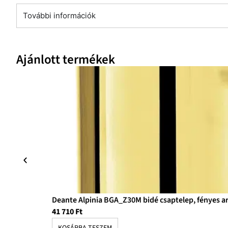
További információk
Ajánlott termékek
Deante Alpinia BGA_Z30M bidé csaptelep, fényes a
41 710
Ft
KOSÁRBA TESZEM