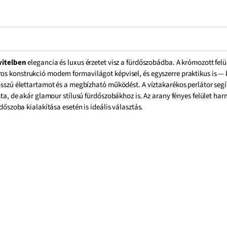
vitelben
elegancia és luxus érzetet visz a fürdőszobádba. A krómozott fel
ros konstrukció modern formavilágot képvisel, és egyszerre praktikus is 
hosszú élettartamot és a megbízható működést. A víztakarékos perlátor seg
ista, de akár glamour stílusú fürdőszobákhoz is. Az arany fényes felület ha
rdőszoba kialakítása esetén is ideális választás.