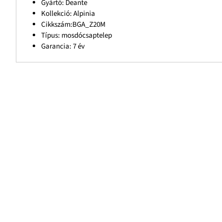
Gyártó: Deante
Kollekció: Alpinia
Cikkszám:BGA_Z20M
Típus: mosdócsaptelep
Garancia: 7 év