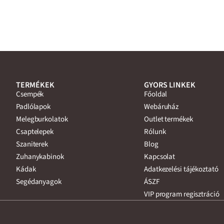
TERMÉKEK
GYORS LINKEK
Csempék
Főoldal
Padlólapok
Webáruház
Melegburkolatok
Outlet termékek
Csaptelepek
Rólunk
Szaniterek
Blog
Zuhanykabinok
Kapcsolat
Kádak
Adatkezelési tájékoztató
Segédanyagok
ÁSZF
VIP program regisztráció