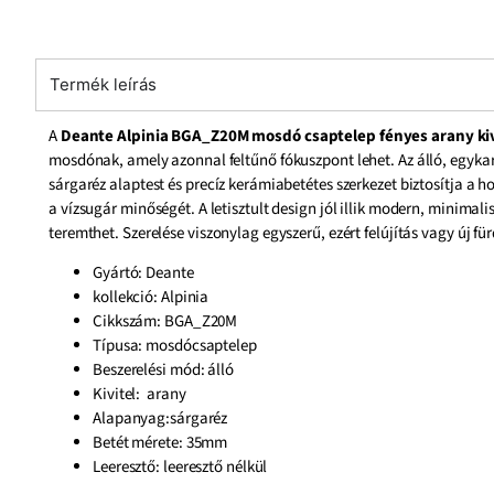
Termék leírás
A
Deante Alpinia BGA_Z20M mosdó csaptelep fényes arany ki
mosdónak, amely azonnal feltűnő fókuszpont lehet. Az álló, egyka
sárgaréz alaptest és precíz kerámiabetétes szerkezet biztosítja a 
a vízsugár minőségét. A letisztult design jól illik modern, minimal
teremthet. Szerelése viszonylag egyszerű, ezért felújítás vagy új fü
Gyártó: Deante
kollekció: Alpinia
Cikkszám: BGA_Z20M
Típusa: mosdócsaptelep
Beszerelési mód: álló
Kivitel: arany
Alapanyag:sárgaréz
Betét mérete: 35mm
Leeresztő: leeresztő nélkül