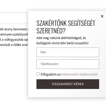
SZAKÉRTŐNK SEGÍTSÉGÉT
SZERETNÉD?
ület arany bevonata fényes, elegáns megjelenést kölcsönöz a
— könnyen szabályozható víz- és hőmérséklet. A magas minőségű
Add meg nekünk elérhetőséged, és
ít a vízfogyasztás optimalizálásában, anélkül, hogy veszélyeztetné
kollégánk rövid időn belül visszahív!
rmonizál a többi arany vagy króm kiegészítővel, így egységes stílust
Elfogadom az
Adatkezelési tájékoztatót.
VISSZAHÍVÁST KÉREK