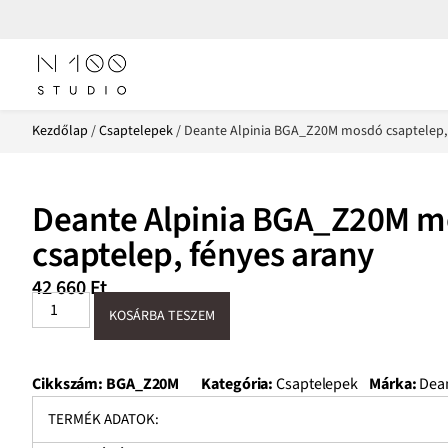
Kezdőlap
/
Csaptelepek
/ Deante Alpinia BGA_Z20M mosdó csaptelep,
Deante Alpinia BGA_Z20M 
csaptelep, fényes arany
42 660
Ft
KOSÁRBA TESZEM
Cikkszám:
BGA_Z20M
Kategória:
Csaptelepek
Márka:
Dea
TERMÉK ADATOK: