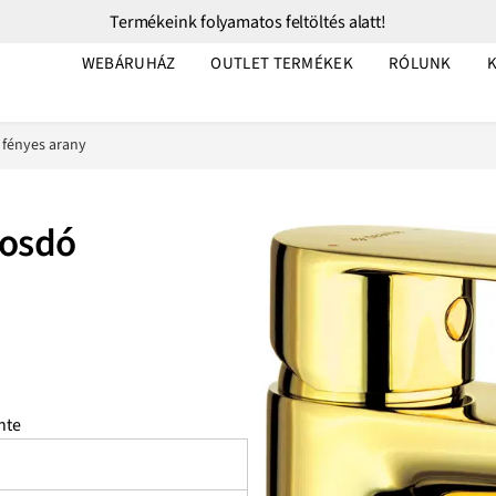
Termékeink folyamatos feltöltés alatt!
WEBÁRUHÁZ
OUTLET TERMÉKEK
RÓLUNK
 fényes arany
mosdó
nte