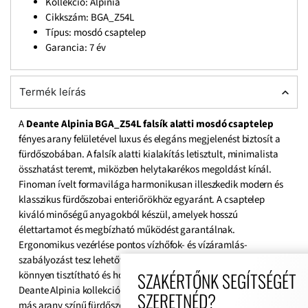
Kollekció: Alpinia
Cikkszám: BGA_Z54L
Típus: mosdó csaptelep
Garancia: 7 év
Termék leírás
A
Deante Alpinia BGA_Z54L falsík alatti mosdó csaptelep
fényes arany felületével luxus és elegáns megjelenést biztosít a
fürdőszobában. A falsík alatti kialakítás letisztult, minimalista
összhatást teremt, miközben helytakarékos megoldást kínál.
Finoman ívelt formavilága harmonikusan illeszkedik modern és
klasszikus fürdőszobai enteriőrökhöz egyaránt. A csaptelep
kiváló minőségű anyagokból készül, amelyek hosszú
élettartamot és megbízható működést garantálnak.
Ergonomikus vezérlése pontos vízhőfok- és vízáramlás-
szabályozást tesz lehetővé. A fényes arany bevonat ellenálló,
SZAKÉRTŐNK SEGÍTSÉGÉT
könnyen tisztítható és hosszú távon is megőrzi ragyogását. A
Deante Alpinia kollekció részeként harmonikusan kombinálható
SZERETNÉD?
más arany színű fürdőszobai szerelvényekkel. A modern