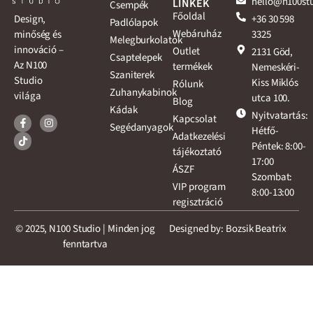
hello@n100st
LINKEK
Csempék
Főoldal
+36 30 598
Design,
Padlólapok
Webáruház
3325
minőség és
Melegburkolatok
innováció –
Outlet
2131 Göd,
Csaptelepek
Az N100
termékek
Nemeskéri-
Szaniterek
Studio
Kiss Miklós
Rólunk
Zuhanykabinok
világa
utca 100.
Blog
Kádak
Nyitvatartás:
Kapcsolat
Segédanyagok
Hétfő-
Adatkezelési
Péntek: 8:00-
tájékoztató
17:00
ÁSZF
Szombat:
VIP program
8:00-13:00
regisztráció
© 2025, N100 Studio | Minden jog
Designed by: Bozsik Beatrix
fenntartva