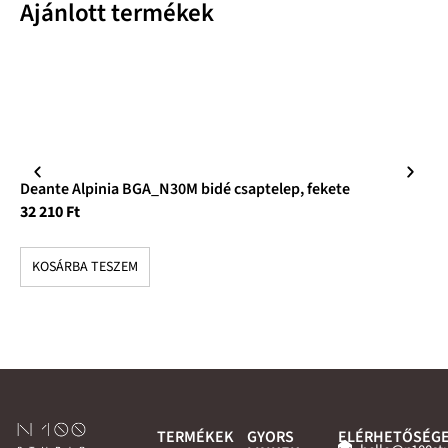
Ajánlott termékek
Deante Alpinia BGA_N30M bidé csaptelep, fekete
De
32 210
Ft
19
KOSÁRBA TESZEM
K
TERMÉKEK
GYORS
ELÉRHETŐSÉG