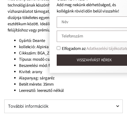
Add meg nekünk elérhetőséged, és
technológiának köszönhetően a csaptelep gazdaságos
kollégánk rövid időn belül visszahív!
vízhasználatot támogat, így környezetbarát választás. Letisztult
dizájnja tökéletes egyensúlyt teremt funkcionalitás és
esztétikum között. Ideális megoldás igényes fürdőszoba-
felújításhoz vagy prémium új építésű projektekhez.
Gyártó: Deante
kollekció: Alpinia
Elfogadom az
Adatkezelési tájékoztat
Cikkszám: BGA_Z54L
Típusa: mosdó csaptelep
VISSZAHÍVÁST KÉREK
Beszerelési mód: falsík alatti
Kivitel: arany
Alapanyag: sárgaréz
Betét mérete: 35mm
Leeresztő: leeresztő nélkül
További információk