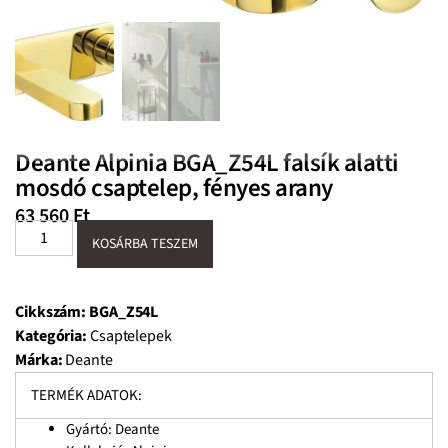
Deante Alpinia BGA_Z54L falsík alatti
mosdó csaptelep, fényes arany
63 560
Ft
KOSÁRBA TESZEM
Cikkszám:
BGA_Z54L
Kategória:
Csaptelepek
Márka:
Deante
TERMÉK ADATOK:
Gyártó: Deante