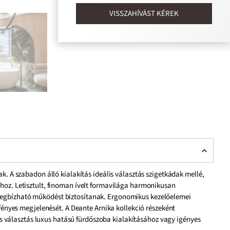
VISSZAHÍVÁST KÉREK
. A szabadon álló kialakítás ideális választás szigetkádak mellé,
ához. Letisztult, finoman ívelt formavilága harmonikusan
 megbízható működést biztosítanak. Ergonomikus kezelőelemei
 fényes megjelenését. A Deante Arnika kollekció részeként
 választás luxus hatású fürdőszoba kialakításához vagy igényes