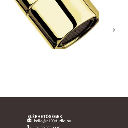
ELÉRHETŐSÉGEK
hello@n100studio.hu