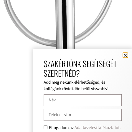
SZAKÉRTŐNK SEGÍTSÉGÉT
SZERETNÉD?
Add meg nekünk elérhetőséged, és
kollégánk rövid időn belül visszahív!
Elfogadom az
Adatkezelési tájékoztatót.