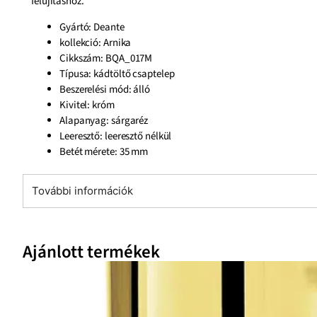
felújításhoz.
Gyártó: Deante
kollekció: Arnika
Cikkszám: BQA_017M
Típusa: kádtöltő csaptelep
Beszerelési mód: álló
Kivitel: króm
Alapanyag: sárgaréz
Leeresztő: leeresztő nélkül
Betét mérete: 35 mm
További információk
Ajánlott termékek