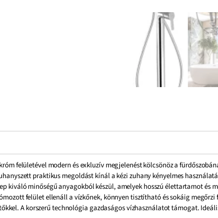
króm felületével modern és exkluzív megjelenést kölcsönöz a fürdőszobának
 zuhanyszett praktikus megoldást kínál a kézi zuhany kényelmes használat
telep kiváló minőségű anyagokból készül, amelyek hosszú élettartamot és
ómozott felület ellenáll a vízkőnek, könnyen tisztítható és sokáig megőrzi
kkel. A korszerű technológia gazdaságos vízhasználatot támogat. Ideális