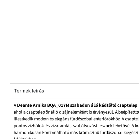
Termék leírás
A
Deante Arnika BQA_017M szabadon álló kádtöltő csaptelep
ahol a csaptelep önálló dizájnelemként is érvényesül. A beépített
illeszkedik modern és elegáns fürdőszobai enteriőrökhöz. A csap
pontos vízhőfok- és vízáramlás-szabályozást tesznek lehetővé. A kr
harmonikusan kombinálható más króm színű fürdőszobai kiegészítő