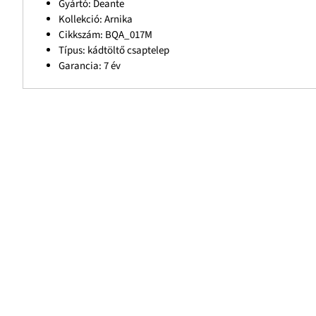
Gyártó: Deante
Kollekció: Arnika
Cikkszám: BQA_017M
Típus: kádtöltő csaptelep
Garancia: 7 év