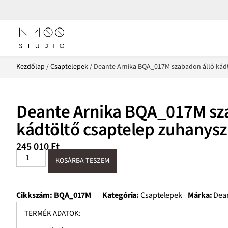
Kezdőlap
/
Csaptelepek
/ Deante Arnika BQA_017M szabadon álló kádt
Deante Arnika BQA_017M sz
kádtöltő csaptelep zuhanysz
245 010
Ft
KOSÁRBA TESZEM
Cikkszám:
BQA_017M
Kategória:
Csaptelepek
Márka:
Dea
TERMÉK ADATOK: