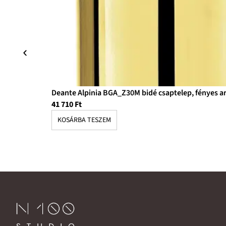
Deante Alpinia BGA_Z30M bidé csaptelep, fényes a
41 710
Ft
KOSÁRBA TESZEM