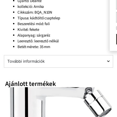
Gyártó: Deante
kollekció: Arnika
Cikkszám: BQA_N10N
Típusa: kádtöltő csaptelep
Beszerelési mód: fali
Elfogadom 
Kivitel: fekete
Alapanyag: sárgaréz
VIS
Leeresztő: leeresztő nélkül
Betét mérete: 35 mm
További információk
Ajánlott termékek