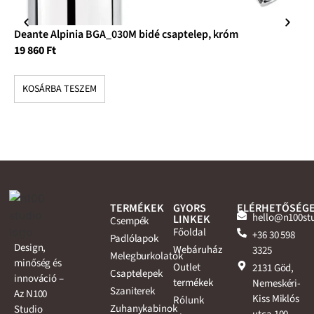
Deante Alpinia BGA_030M bidé csaptelep, króm
De
19 860
Ft
bi
42
KOSÁRBA TESZEM
K
TERMÉKEK
GYORS
ELÉRHETŐSÉG
hello@n100st
LINKEK
Csempék
Főoldal
+36 30 598
Padlólapok
Design,
Webáruház
3325
Melegburkolatok
minőség és
Outlet
2131 Göd,
Csaptelepek
innováció –
termékek
Nemeskéri-
Szaniterek
Az N100
Kiss Miklós
Rólunk
Zuhanykabinok
Studio