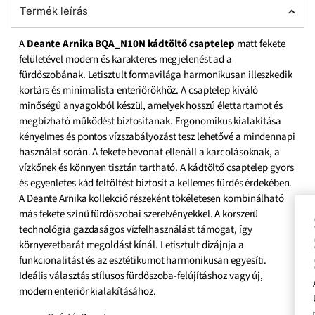
Termék leírás
A
Deante Arnika BQA_N10N kádtöltő csaptelep
matt fekete
felületével modern és karakteres megjelenést ad a
fürdőszobának. Letisztult formavilága harmonikusan illeszkedik
kortárs és minimalista enteriőrökhöz. A csaptelep kiváló
minőségű anyagokból készül, amelyek hosszú élettartamot és
megbízható működést biztosítanak. Ergonomikus kialakítása
kényelmes és pontos vízszabályozást tesz lehetővé a mindennapi
használat során. A fekete bevonat ellenáll a karcolásoknak, a
vízkőnek és könnyen tisztán tartható. A kádtöltő csaptelep gyors
és egyenletes kád feltöltést biztosít a kellemes fürdés érdekében.
A Deante Arnika kollekció részeként tökéletesen kombinálható
más fekete színű fürdőszobai szerelvényekkel. A korszerű
SZAKÉ
technológia gazdaságos vízfelhasználást támogat, így
SEGÍT
környezetbarát megoldást kínál. Letisztult dizájnja a
funkcionalitást és az esztétikumot harmonikusan egyesíti.
SZERE
Ideális választás stílusos fürdőszoba-felújításhoz vagy új,
Add meg nekünk
modern enteriőr kialakításához.
kollégánk rövid