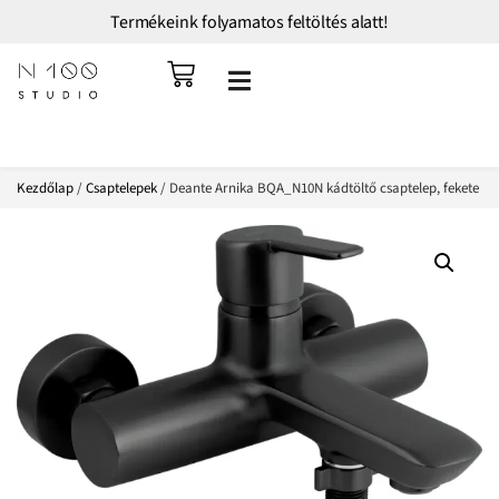
Termékeink folyamatos feltöltés alatt!
Kezdőlap
/
Csaptelepek
/ Deante Arnika BQA_N10N kádtöltő csaptelep, fekete