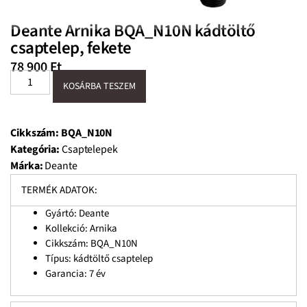
Deante Arnika BQA_N10N kádtöltő
csaptelep, fekete
78 900
Ft
KOSÁRBA TESZEM
Cikkszám:
BQA_N10N
Kategória:
Csaptelepek
Márka:
Deante
TERMÉK ADATOK:
Gyártó: Deante
Kollekció: Arnika
Cikkszám: BQA_N10N
Típus: kádtöltő csaptelep
Garancia: 7 év