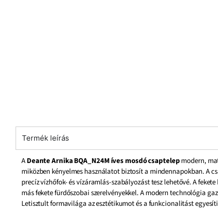
Termék leírás
A
Deante Arnika BQA_N24M íves mosdó csaptelep
modern, matt
miközben kényelmes használatot biztosít a mindennapokban. A cs
precíz vízhőfok- és vízáramlás-szabályozást tesz lehetővé. A feke
más fekete fürdőszobai szerelvényekkel. A modern technológia gaz
Letisztult formavilága az esztétikumot és a funkcionalitást egyesít