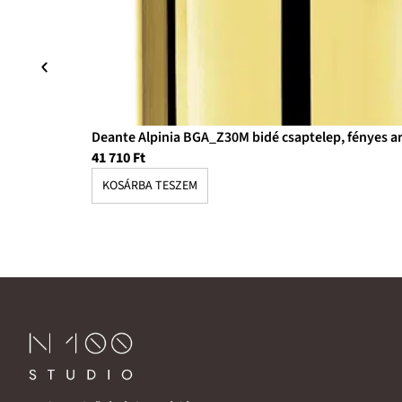
Deante Alpinia BGA_Z30M bidé csaptelep, fényes a
41 710
Ft
KOSÁRBA TESZEM