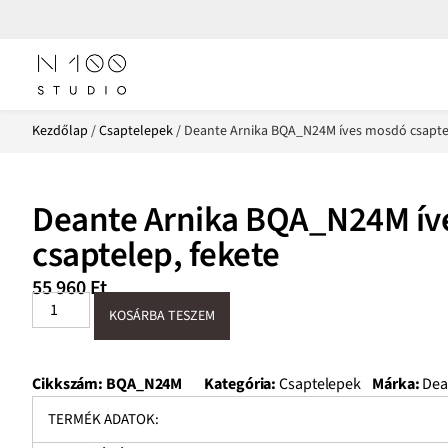
Kezdőlap
/
Csaptelepek
/ Deante Arnika BQA_N24M íves mosdó csaptel
Deante Arnika BQA_N24M ív
csaptelep, fekete
55 960
Ft
KOSÁRBA TESZEM
Cikkszám:
BQA_N24M
Kategória:
Csaptelepek
Márka:
Dea
TERMÉK ADATOK: