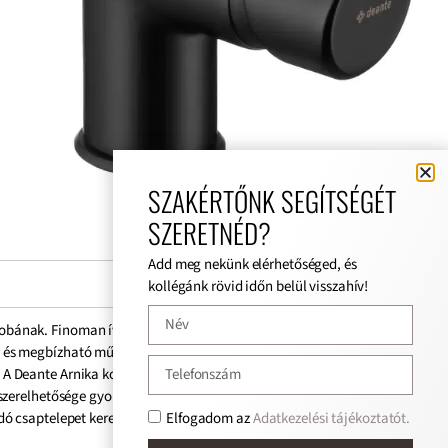
SZAKÉRTŐNK SEGÍTSÉGÉT
SZERETNÉD?
Add meg nekünk elérhetőséged, és
kollégánk rövid időn belül visszahív!
obának. Finoman ívelt kialakítása különleges dizájnt ad,
t és megbízható működést garantálnak. Ergonomikus kezelőkarja
ató. A Deante Arnika kollekció részeként harmonikusan kombinálható
zerelhetősége gyors és problémamentes telepítést tesz lehetővé.
Elfogadom az
Adatkezelési tájékoztatót.
sdó csaptelepet keresnek.