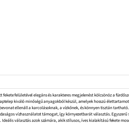
 fekete felületével elegáns és karakteres megjelenést kölcsönöz a fürdősz
aptelep kiváló minőségű anyagokból készül, amelyek hosszú élettartamo
te bevonat ellenáll a karcolásoknak, a vízkőnek, és könnyen tisztán tarth
daságos vízhasználatot támogat, így környezetbarát választás. Egyszerű s
i. Ideális választás azok számára, akik stílusos, íves kialakítású fekete mo