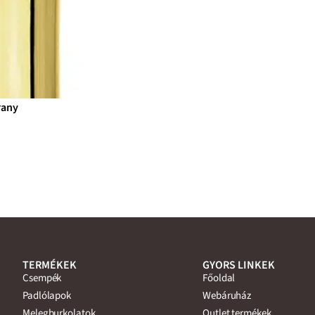
rany
TERMÉKEK
GYORS LINKEK
Csempék
Főoldal
Padlólapok
Webáruház
Melegburkolatok
Outlet termékek