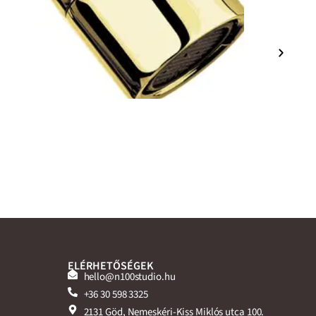
ELÉRHETŐSÉGEK
hello@n100studio.hu
+36 30 598 3325
2131 Göd, Nemeskéri-Kiss Miklós utca 100.