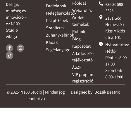
Főoldal
+36 30 598
Design,
Padlólapok
Webáruház
3325
minőség és
Melegburkolatok
innováció –
Outlet
2131 Göd,
Csaptelepek
Az N100
termékek
Nemeskéri-
Szaniterek
Studio
Kiss Miklós
Rólunk
Zuhanykabinok
világa
utca 100.
Blog
Kádak
Nyitvatartás:
Kapcsolat
Segédanyagok
Hétfő-
Adatkezelési
Péntek: 8:00-
tájékoztató
17:00
ÁSZF
Szombat:
VIP program
8:00-13:00
regisztráció
© 2025, N100 Studio | Minden jog
Designed by: Bozsik Beatrix
fenntartva