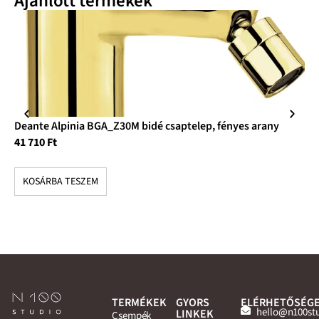
Ajánlott termékek
Deante Alpinia BGA_Z30M bidé csaptelep, fényes arany
De
41 710
Ft
bi
74
KOSÁRBA TESZEM
K
TERMÉKEK
GYORS
ELÉRHETŐSÉG
hello@n100st
LINKEK
Csempék