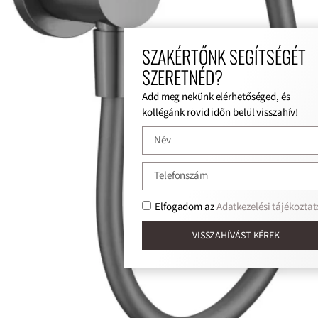
SZAKÉRTŐNK SEGÍTSÉGÉT
SZERETNÉD?
Add meg nekünk elérhetőséged, és
kollégánk rövid időn belül visszahív!
Elfogadom az
Adatkezelési tájékoztat
VISSZAHÍVÁST KÉREK