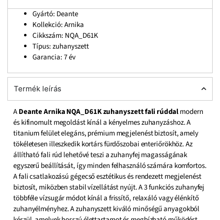
Gyártó: Deante
Kollekció: Arnika
Cikkszám: NQA_D61K
Típus: zuhanyszett
Garancia: 7 év
Termék leírás
A
Deante Arnika NQA_D61K zuhanyszett fali rúddal
modern
és kifinomult megoldást kínál a kényelmes zuhanyzáshoz. A
titanium felület elegáns, prémium megjelenést biztosít, amely
tökéletesen illeszkedik kortárs fürdőszobai enteriőrökhöz. Az
állítható fali rúd lehetővé teszi a zuhanyfej magasságának
egyszerű beállítását, így minden felhasználó számára komfortos.
A fali csatlakozású gégecső esztétikus és rendezett megjelenést
biztosít, miközben stabil vízellátást nyújt. A 3 funkciós zuhanyfej
többféle vízsugár módot kínál a frissítő, relaxáló vagy élénkítő
zuhanyélményhez. A zuhanyszett kiváló minőségű anyagokból
készül, amelyek hosszú élettartamot és megbízható működést