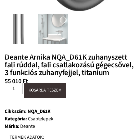
Deante Arnika NQA_D61K zuhanyszett
fali rúddal, fali csatlakozású gégecsővel,
3 funkciós zuhanyfejjel, titanium
55 010
Ft
KOSÁRBA TESZEM
Cikkszám:
NQA_D61K
Kategória:
Csaptelepek
Márka:
Deante
TERMÉK ADATOK: