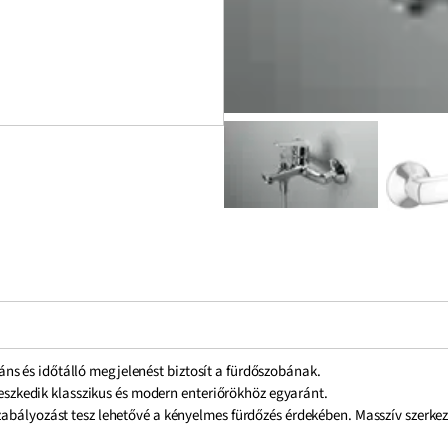
s és időtálló megjelenést biztosít a fürdőszobának.
lleszkedik klasszikus és modern enteriőrökhöz egyaránt.
szabályozást tesz lehetővé a kényelmes fürdőzés érdekében. Masszív szerk