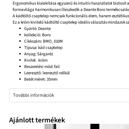
Ergonomikus kialakítása egyszerű és intuitív használatot biztosít 
formavilága harmonikusan illeszkedik a Deante Boro termékcsalád 
A kádtöltő csaptelep nemcsak funkcionális elem, hanem esztétikus 
Ez a króm kivitelű kádtöltő csaptelep ideális választás mindazok 
Gyártó: Deante
kollekció: Boro
Cikkszám: BMO_010M
Típusa: kád csaptelep
Anyag: Sárgaréz
Kivitel: króm
Beszerelési mód: fali
Leeresztő: leeresztő nélkül
Betét méret: 35mm
További információk
Ajánlott termékek