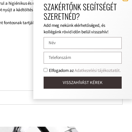
ul a higiénikus és rendezett fürdőszobai környezethez. Letisztult
SZAKÉRTŐNK SEGÍTSÉGÉT
 nyújt a kádtöltés során.
SZERETNÉD?
t fontosnak tartják.
Add meg nekünk elérhetőséged, és
kollégánk rövid időn belül visszahív!
Elfogadom az
Adatkezelési tájékoztatót.
VISSZAHÍVÁST KÉREK