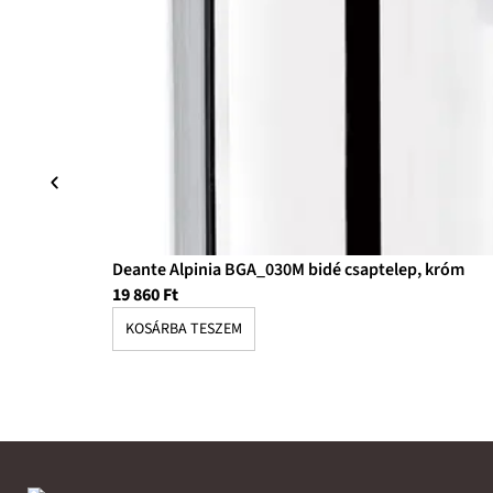
Deante Alpinia BGA_030M bidé csaptelep, króm
19 860
Ft
KOSÁRBA TESZEM