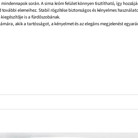
a mindennapok során. A sima króm felület könnyen tisztítható, így hozzájár
további elemeihez. Stabil rögzítése biztonságos és kényelmes használatot
kiegészítője is a fürdőszobának.
számára, akik a tartósságot, a kényelmet és az elegáns megjelenést egyarán