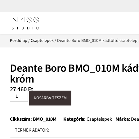
Kezdőlap
/
Csaptelepek
/ Deante Boro BMO_010M kádtöltő csaptelep
Deante Boro BMO_010M kádtö
króm
27 460
Ft
KOSÁRBA TESZEM
Cikkszám:
BMO_010M
Kategória:
Csaptelepek
Márka:
Dea
TERMÉK ADATOK: