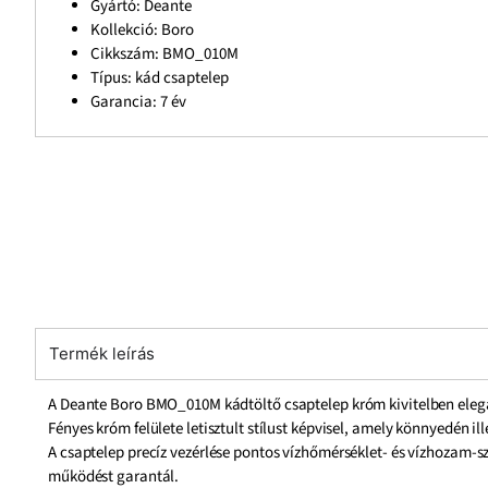
Gyártó: Deante
Kollekció: Boro
Cikkszám: BMO_010M
Típus: kád csaptelep
Garancia: 7 év
Termék leírás
A Deante Boro BMO_010M kádtöltő csaptelep króm kivitelben elegán
Fényes króm felülete letisztult stílust képvisel, amely könnyedén i
A csaptelep precíz vezérlése pontos vízhőmérséklet- és vízhozam-
működést garantál.