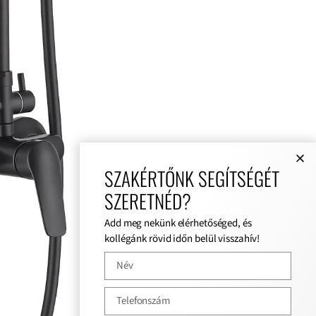
SZAKÉRTŐNK SEGÍTSÉGÉT
SZERETNÉD?
Add meg nekünk elérhetőséged, és
kollégánk rövid időn belül visszahív!