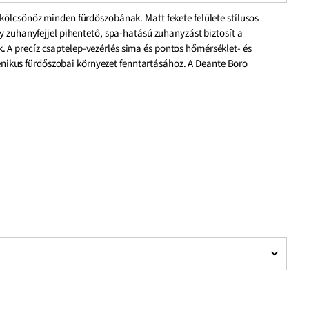
kölcsönöz minden fürdőszobának. Matt fekete felülete stílusos
y zuhanyfejjel pihentető, spa-hatású zuhanyzást biztosít a
 A precíz csaptelep-vezérlés sima és pontos hőmérséklet- és
giénikus fürdőszobai környezet fenntartásához. A Deante Boro