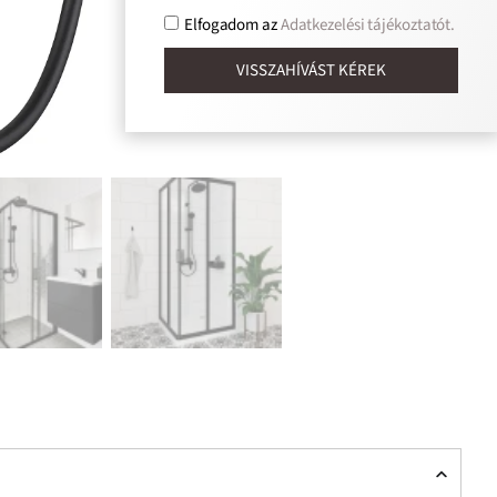
Elfogadom az
Adatkezelési tájékoztatót.
VISSZAHÍVÁST KÉREK