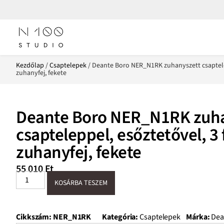
Kezdőlap
/
Csaptelepek
/ Deante Boro NER_N1RK zuhanyszett csaptelep
zuhanyfej, fekete
Deante Boro NER_N1RK zuh
csapteleppel, esőztetővel, 3
zuhanyfej, fekete
55 010
Ft
KOSÁRBA TESZEM
Cikkszám:
NER_N1RK
Kategória:
Csaptelepek
Márka:
Dea