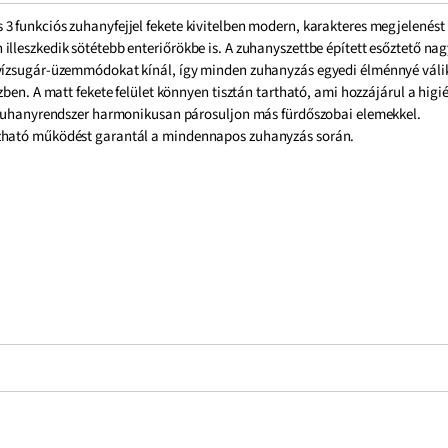
 funkciós zuhanyfejjel fekete kivitelben modern, karakteres megjelenést 
lleszkedik sötétebb enteriőrökbe is. A zuhanyszettbe épített esőztető nag
vízsugár-üzemmódokat kínál, így minden zuhanyzás egyedi élménnyé válik.
zben. A matt fekete felület könnyen tisztán tartható, ami hozzájárul a hi
s zuhanyrendszer harmonikusan párosuljon más fürdőszobai elemekkel.
ízható működést garantál a mindennapos zuhanyzás során.