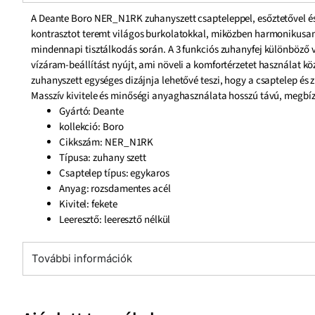
A Deante Boro NER_N1RK zuhanyszett csapteleppel, esőztetővel és 3
kontrasztot teremt világos burkolatokkal, miközben harmonikusan i
mindennapi tisztálkodás során. A 3 funkciós zuhanyfej különböző 
vízáram-beállítást nyújt, ami növeli a komfortérzetet használat kö
zuhanyszett egységes dizájnja lehetővé teszi, hogy a csaptelep é
Masszív kivitele és minőségi anyaghasználata hosszú távú, megb
Gyártó: Deante
kollekció: Boro
Cikkszám: NER_N1RK
Típusa: zuhany szett
Csaptelep típus: egykaros
Anyag: rozsdamentes acél
Kivitel: fekete
Leeresztő: leeresztő nélkül
További információk