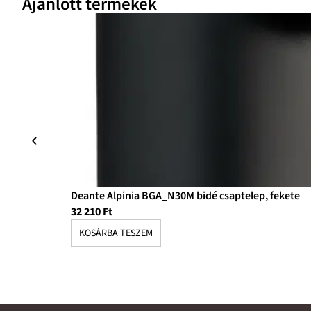
Ajánlott termékek
Deante Alpinia BGA_N30M bidé csaptelep, fekete
32 210
Ft
KOSÁRBA TESZEM