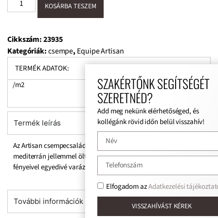
KOSÁRBA TESZEM
Cikkszám:
23935
Kategóriák:
csempe
,
Equipe Artisan
TERMÉK ADATOK:
SZAKÉRTŐNK SEGÍTSÉGÉT
/m2
SZERETNÉD?
Add meg nekünk elérhetőséged, és
kollégánk rövid időn belül visszahív!
Termék leírás
Az Artisan csempecsalád élettel teli színeivel és tónusaival
mediterrán jellemmel öltözteti fel otthonát. Merész és jellegzetes
fényeivel egyedivé varázsolja a tereket.
Elfogadom az
Adatkezelési tájékoztat
További információk
VISSZAHÍVÁST KÉREK