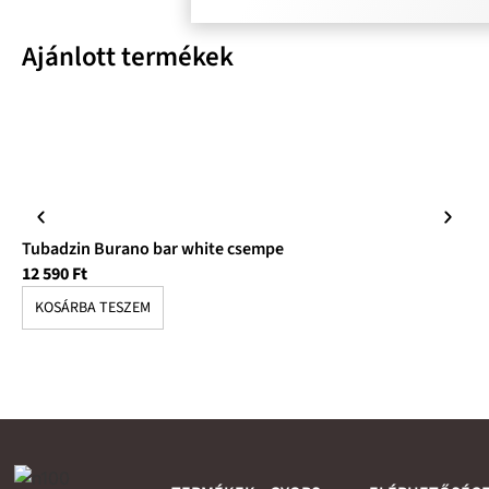
Ajánlott termékek
Tubadzin Burano bar white csempe
Tu
12 590
Ft
11
KOSÁRBA TESZEM
K