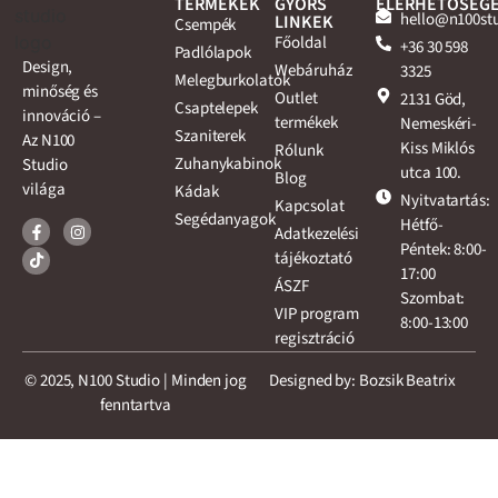
TERMÉKEK
GYORS
ELÉRHETŐSÉG
hello@n100st
LINKEK
Csempék
Főoldal
+36 30 598
Padlólapok
Design,
Webáruház
3325
Melegburkolatok
minőség és
Outlet
2131 Göd,
Csaptelepek
innováció –
termékek
Nemeskéri-
Szaniterek
Az N100
Kiss Miklós
Rólunk
Zuhanykabinok
Studio
utca 100.
Blog
világa
Kádak
Nyitvatartás:
Kapcsolat
Segédanyagok
Hétfő-
Adatkezelési
Péntek: 8:00-
tájékoztató
17:00
ÁSZF
Szombat:
VIP program
8:00-13:00
regisztráció
© 2025, N100 Studio | Minden jog
Designed by: Bozsik Beatrix
fenntartva