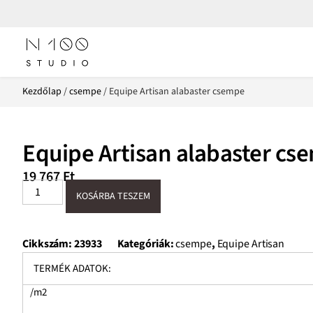
Kezdőlap
/
csempe
/ Equipe Artisan alabaster csempe
Equipe Artisan alabaster cs
19 767
Ft
KOSÁRBA TESZEM
Cikkszám:
23933
Kategóriák:
csempe
,
Equipe Artisan
TERMÉK ADATOK:
/m2