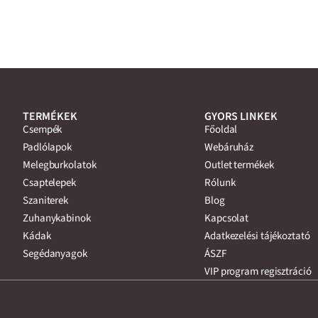
TERMÉKEK
GYORS LINKEK
Csempék
Főoldal
Padlólapok
Webáruház
Melegburkolatok
Outlet termékek
Csaptelepek
Rólunk
Szaniterek
Blog
Zuhanykabinok
Kapcsolat
Kádak
Adatkezelési tájékoztató
Segédanyagok
ÁSZF
VIP program regisztráció