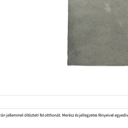
rán jellemmel öltözteti fel otthonát. Merész és jellegzetes fényeivel egyediv