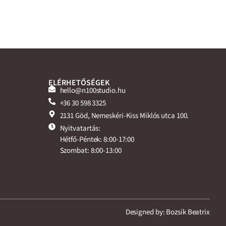
ELÉRHETŐSÉGEK
hello@n100studio.hu
+36 30 598 3325
2131 Göd, Nemeskéri-Kiss Miklós utca 100.
Nyitvatartás:
Hétfő-Péntek: 8:00-17:00
Szombat: 8:00-13:00
Designed by: Bozsik Beatrix