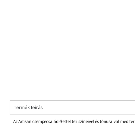
Termék leírás
Az Artisan csempecsalád élettel teli színeivel és tónusaival mediter