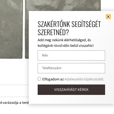
SZAKÉRTŐNK SEGÍTSÉGÉT
SZERETNÉD?
Add meg nekünk elérhetőséged, és
kollégánk rövid időn belül visszahív!
Elfogadom az
Adatkezelési tájékoztatót.
VISSZAHÍVÁST KÉREK
é varázsolja a tereket.