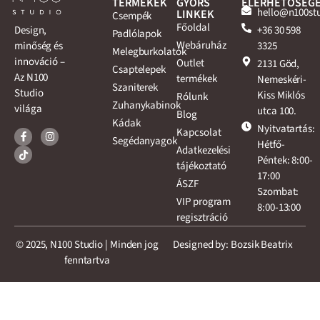
TERMÉKEK
GYORS
ELÉRHETŐSÉG
hello@n100st
LINKEK
Csempék
Főoldal
+36 30 598
Design,
Padlólapok
Webáruház
3325
minőség és
Melegburkolatok
innováció –
Outlet
2131 Göd,
Csaptelepek
Az N100
termékek
Nemeskéri-
Szaniterek
Studio
Kiss Miklós
Rólunk
Zuhanykabinok
világa
utca 100.
Blog
Kádak
Nyitvatartás:
Kapcsolat
Segédanyagok
Hétfő-
Adatkezelési
Péntek: 8:00-
tájékoztató
17:00
ÁSZF
Szombat:
VIP program
8:00-13:00
regisztráció
© 2025, N100 Studio | Minden jog
Designed by: Bozsik Beatrix
fenntartva