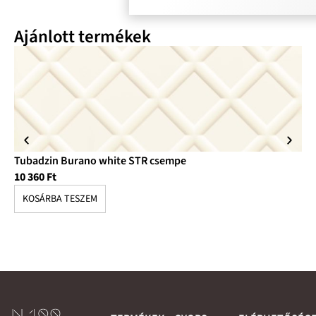
Ajánlott termékek
Tubadzin Burano white STR csempe
Tu
10 360
Ft
13
KOSÁRBA TESZEM
K