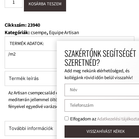
KOSÁRBA TESZEM
Cikkszám:
23940
Kategóriák:
csempe
,
Equipe Artisan
TERMÉK ADATOK:
SZAKÉRTŐNK SEGÍTSÉGÉT
/m2
SZERETNÉD?
Add meg nekünk elérhetőséged, és
kollégánk rövid időn belül visszahív!
Termék leírás
Az Artisan csempecsalád élettel teli színeivel és tónusaival
mediterrán jellemmel öltözteti fel otthonát. Merész és jellegzetes
fényeivel egyedivé varázsolja a tereket.
Elfogadom az
Adatkezelési tájékoztat
További információk
VISSZAHÍVÁST KÉREK