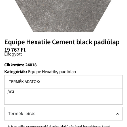
Equipe Hexatile Cement black padlólap
19 767
Ft
Elfogyott
Cikkszám:
24018
Kategóriák:
Equipe Hexatile
,
padlólap
TERMÉK ADATOK:
/m2
Termék leírás
A Hexatile csempecsalád sokoldalúságával karakteres teret