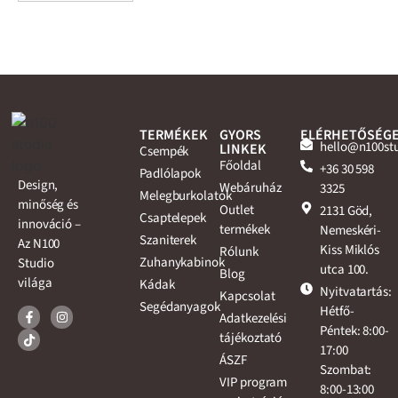
TERMÉKEK
GYORS
ELÉRHETŐSÉG
hello@n100st
LINKEK
Csempék
Főoldal
+36 30 598
Padlólapok
Design,
Webáruház
3325
Melegburkolatok
minőség és
Outlet
2131 Göd,
Csaptelepek
innováció –
termékek
Nemeskéri-
Szaniterek
Az N100
Kiss Miklós
Rólunk
Zuhanykabinok
Studio
utca 100.
Blog
világa
Kádak
Nyitvatartás:
Kapcsolat
Segédanyagok
Hétfő-
Adatkezelési
Péntek: 8:00-
tájékoztató
17:00
ÁSZF
Szombat:
VIP program
8:00-13:00