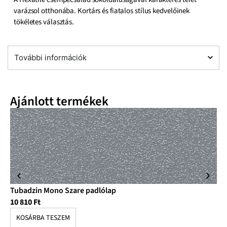
varázsol otthonába. Kortárs és fiatalos stílus kedvelőinek
tökéletes választás.
További információk
Ajánlott termékek
Tubadzin Mono Szare padlólap
Tu
10 810
Ft
10
KOSÁRBA TESZEM
K