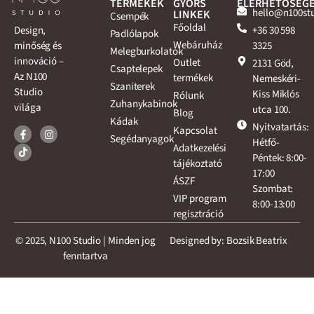
TERMÉKEK
GYORS
ELÉRHETŐSÉG
hello@n100st
LINKEK
Csempék
Főoldal
+36 30 598
Design,
Padlólapok
Webáruház
3325
minőség és
Melegburkolatok
innováció –
Outlet
2131 Göd,
Csaptelepek
Az N100
termékek
Nemeskéri-
Szaniterek
Studio
Kiss Miklós
Rólunk
Zuhanykabinok
világa
utca 100.
Blog
Kádak
Nyitvatartás:
Kapcsolat
Segédanyagok
Hétfő-
Adatkezelési
Péntek: 8:00-
tájékoztató
17:00
ÁSZF
Szombat:
VIP program
8:00-13:00
regisztráció
© 2025, N100 Studio | Minden jog
Designed by: Bozsik Beatrix
fenntartva