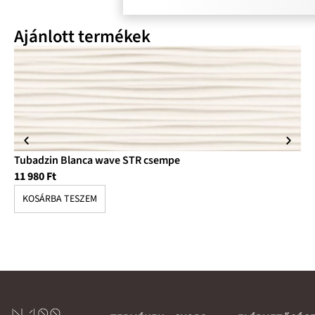
Ajánlott termékek
Tubadzin Blanca wave STR csempe
Tu
11 980
Ft
10
KOSÁRBA TESZEM
K