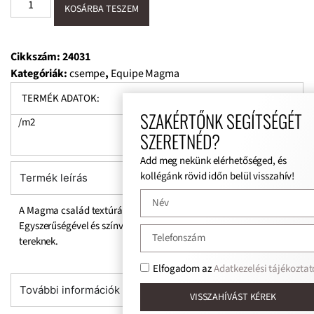
KOSÁRBA TESZEM
Cikkszám:
24031
Kategóriák:
csempe
,
Equipe Magma
TERMÉK ADATOK:
SZAKÉRTŐNK SEGÍTSÉGÉT
/m2
SZERETNÉD?
Add meg nekünk elérhetőséged, és
kollégánk rövid időn belül visszahív!
Termék leírás
A Magma család textúrát és színt nyújt a tereknek.
Egyszerűségével és színvilágával tökéletes kiegészítője a
tereknek.
Elfogadom az
Adatkezelési tájékoztat
További információk
VISSZAHÍVÁST KÉREK