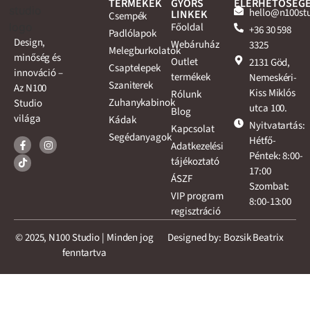
TERMÉKEK
GYORS
ELÉRHETŐSÉG
hello@n100st
LINKEK
Csempék
Főoldal
+36 30 598
Padlólapok
Design,
Webáruház
3325
Melegburkolatok
minőség és
Outlet
2131 Göd,
Csaptelepek
innováció –
termékek
Nemeskéri-
Szaniterek
Az N100
Kiss Miklós
Rólunk
Zuhanykabinok
Studio
utca 100.
Blog
világa
Kádak
Nyitvatartás:
Kapcsolat
Segédanyagok
Hétfő-
Adatkezelési
Péntek: 8:00-
tájékoztató
17:00
ÁSZF
Szombat:
VIP program
8:00-13:00
regisztráció
© 2025, N100 Studio | Minden jog
Designed by: Bozsik Beatrix
fenntartva