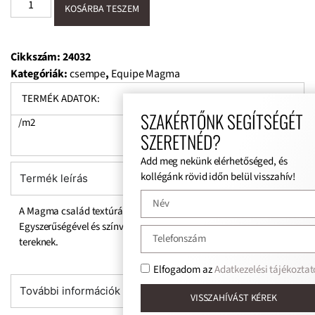
KOSÁRBA TESZEM
Cikkszám:
24032
Kategóriák:
csempe
,
Equipe Magma
TERMÉK ADATOK:
SZAKÉRTŐNK SEGÍTSÉGÉT
/m2
SZERETNÉD?
Add meg nekünk elérhetőséged, és
kollégánk rövid időn belül visszahív!
Termék leírás
A Magma család textúrát és színt nyújt a tereknek.
Egyszerűségével és színvilágával tökéletes kiegészítője a
tereknek.
Elfogadom az
Adatkezelési tájékoztat
További információk
VISSZAHÍVÁST KÉREK