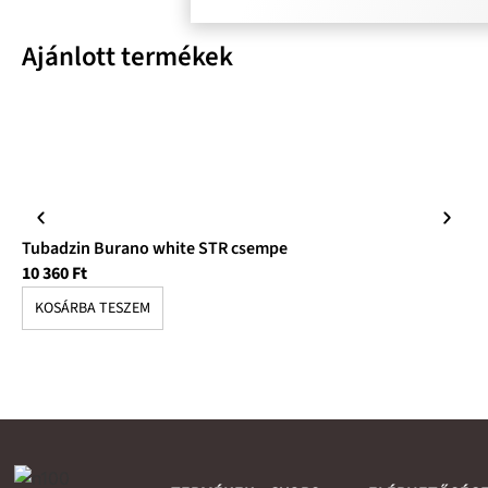
Ajánlott termékek
Tubadzin Burano white STR csempe
Tu
10 360
Ft
9 
KOSÁRBA TESZEM
K