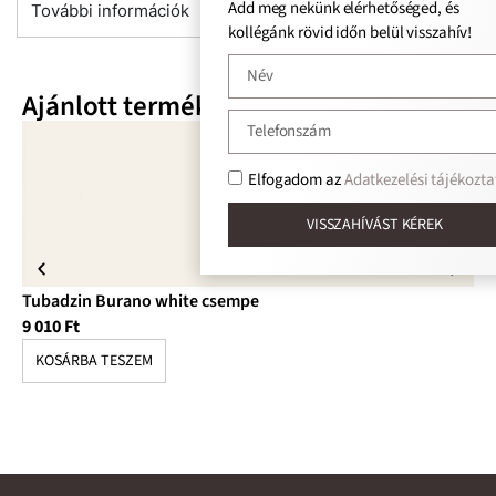
Add meg nekünk elérhetőséged, és
További információk
kollégánk rövid időn belül visszahív!
Ajánlott termékek
Elfogadom az
Adatkezelési tájékoztat
VISSZAHÍVÁST KÉREK
Tubadzin Burano white csempe
Tu
9 010
Ft
10
KOSÁRBA TESZEM
K