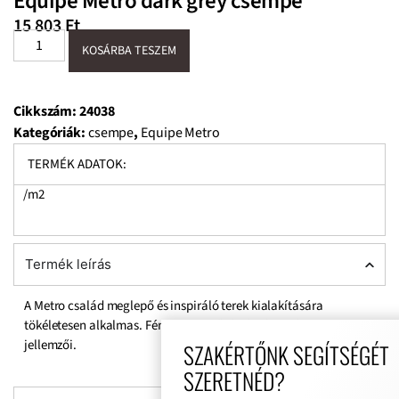
Equipe Metro dark grey csempe
15 803
Ft
KOSÁRBA TESZEM
Cikkszám:
24038
Kategóriák:
csempe
,
Equipe Metro
TERMÉK ADATOK:
/m2
Termék leírás
A Metro család meglepő és inspiráló terek kialakítására
tökéletesen alkalmas. Fény, egyszerűség és lágy színek a
jellemzői.
SZAKÉRTŐNK SEGÍTSÉGÉT
SZERETNÉD?