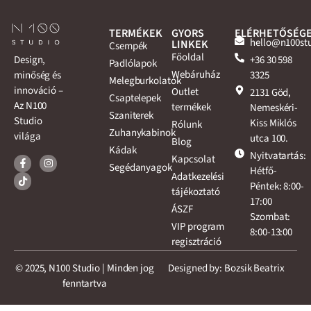
TERMÉKEK
GYORS
ELÉRHETŐSÉG
hello@n100st
LINKEK
Csempék
Főoldal
+36 30 598
Design,
Padlólapok
Webáruház
3325
minőség és
Melegburkolatok
innováció –
Outlet
2131 Göd,
Csaptelepek
Az N100
termékek
Nemeskéri-
Szaniterek
Studio
Kiss Miklós
Rólunk
Zuhanykabinok
világa
utca 100.
Blog
Kádak
Nyitvatartás:
Kapcsolat
Segédanyagok
Hétfő-
Adatkezelési
Péntek: 8:00-
tájékoztató
17:00
ÁSZF
Szombat:
VIP program
8:00-13:00
regisztráció
© 2025, N100 Studio | Minden jog
Designed by: Bozsik Beatrix
fenntartva