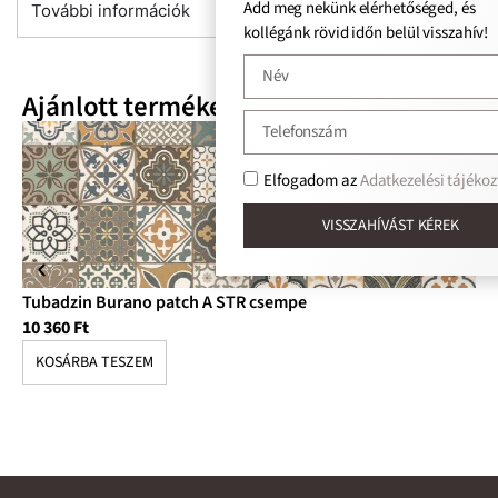
Add meg nekünk elérhetőséged, és
További információk
kollégánk rövid időn belül visszahív!
Ajánlott termékek
Elfogadom az
Adatkezelési tájékozta
VISSZAHÍVÁST KÉREK
Tubadzin Burano patch A STR csempe
Tu
10 360
Ft
12
KOSÁRBA TESZEM
K