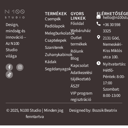
TERMÉKEK
GYORS
ELÉRHETŐSÉG
hello@n100st
LINKEK
Csempék
Főoldal
+36 30 598
Design,
Padlólapok
Webáruház
3325
minőség és
Melegburkolatok
innováció –
Outlet
2131 Göd,
Csaptelepek
Az N100
termékek
Nemeskéri-
Szaniterek
Studio
Kiss Miklós
Rólunk
Zuhanykabinok
világa
utca 100.
Blog
Kádak
Nyitvatartás:
Kapcsolat
Segédanyagok
Hétfő-
Adatkezelési
Péntek: 8:00-
tájékoztató
17:00
ÁSZF
Szombat:
VIP program
8:00-13:00
regisztráció
© 2025, N100 Studio | Minden jog
Designed by: Bozsik Beatrix
fenntartva