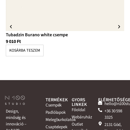
Tubadzin Burano white csempe
Tu
9 010
Ft
12
KOSÁRBA TESZEM
K
TERMÉKEK
GYORS
ELÉRHETŐSÉG
hello@n100st
LINKEK
Csempék
Főoldal
+36 30 598
Design,
Padlólapok
Webáruház
3325
minőség és
Melegburkolatok
innováció –
Outlet
2131 Göd,
Csaptelepek