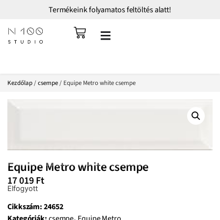
Termékeink folyamatos feltöltés alatt!
Kezdőlap
/
csempe
/ Equipe Metro white csempe
Equipe Metro white csempe
17 019
Ft
Elfogyott
Cikkszám:
24652
Kategóriák:
csempe
,
Equipe Metro