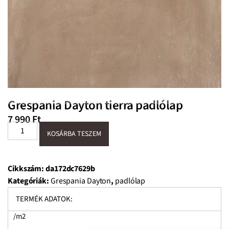
Grespania Dayton tierra padlólap
7 990
Ft
KOSÁRBA TESZEM
Cikkszám:
da172dc7629b
Kategóriák:
Grespania Dayton
,
padlólap
TERMÉK ADATOK:
/m2