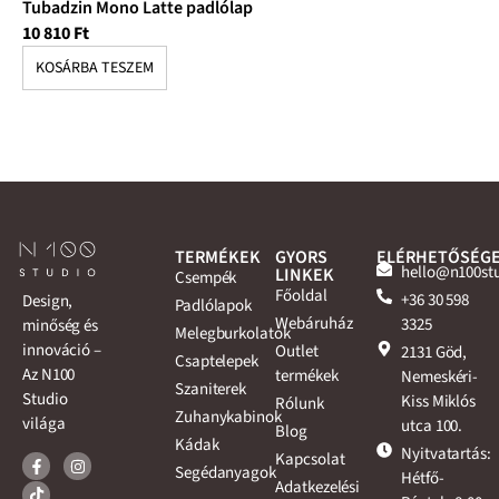
Tubadzin Mono Latte padlólap
Tu
10 810
Ft
10
KOSÁRBA TESZEM
K
TERMÉKEK
GYORS
ELÉRHETŐSÉG
hello@n100st
LINKEK
Csempék
Főoldal
+36 30 598
Design,
Padlólapok
Webáruház
3325
minőség és
Melegburkolatok
innováció –
Outlet
2131 Göd,
Csaptelepek
Az N100
termékek
Nemeskéri-
Szaniterek
Studio
Kiss Miklós
Rólunk
Zuhanykabinok
világa
utca 100.
Blog
Kádak
Nyitvatartás:
Kapcsolat
Segédanyagok
Hétfő-
Adatkezelési