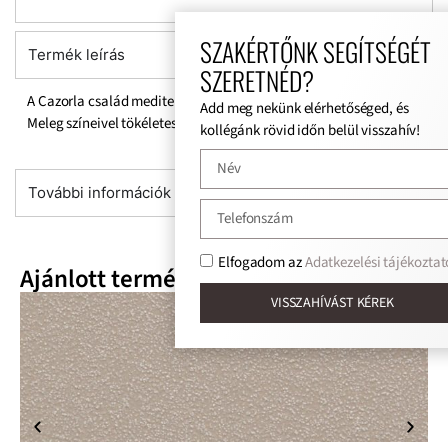
SZAKÉRTŐNK SEGÍTSÉGÉT
Termék leírás
SZERETNÉD?
A Cazorla család mediterrán hangulatot varázsol otthonába.
Add meg nekünk elérhetőséged, és
Meleg színeivel tökéletes választás egy meghitt otthonban.
kollégánk rövid időn belül visszahív!
További információk
Elfogadom az
Adatkezelési tájékoztat
Ajánlott termékek
VISSZAHÍVÁST KÉREK