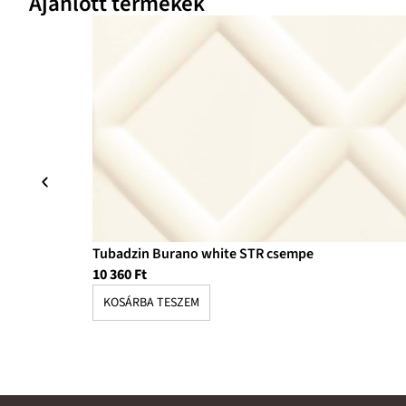
Ajánlott termékek
Tubadzin Burano white STR csempe
10 360
Ft
KOSÁRBA TESZEM