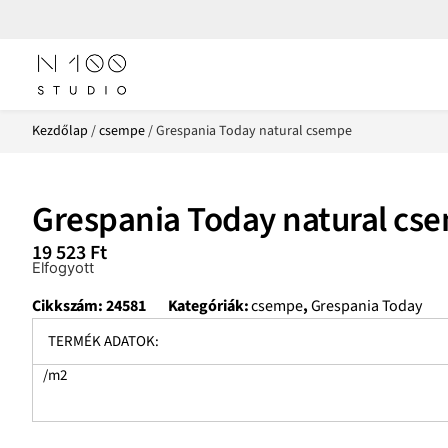
Kezdőlap
/
csempe
/ Grespania Today natural csempe
Grespania Today natural cs
19 523
Ft
Elfogyott
Cikkszám:
24581
Kategóriák:
csempe
,
Grespania Today
TERMÉK ADATOK:
/m2