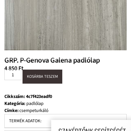
GRP. P-Genova Galena padlólap
4 850
Ft
KOSÁRBA TESZEM
Cikkszám:
4c7f423eadf0
Kategória:
padlólap
Címke:
csempeturkáló
TERMÉK ADATOK: