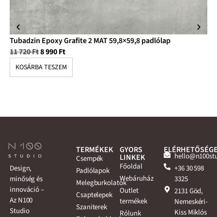
Tubadzin Epoxy Grafite 2 MAT 59,8×59,8 padlólap
Tu
11 720
Ft
8 990
Ft
5 
KOSÁRBA TESZEM
K
TERMÉKEK
GYORS
ELÉRHETŐSÉG
hello@n100st
LINKEK
Csempék
Főoldal
+36 30 598
Design,
Padlólapok
Webáruház
3325
minőség és
Melegburkolatok
innováció –
Outlet
2131 Göd,
Csaptelepek
Az N100
termékek
Nemeskéri-
Szaniterek
Studio
Kiss Miklós
Rólunk