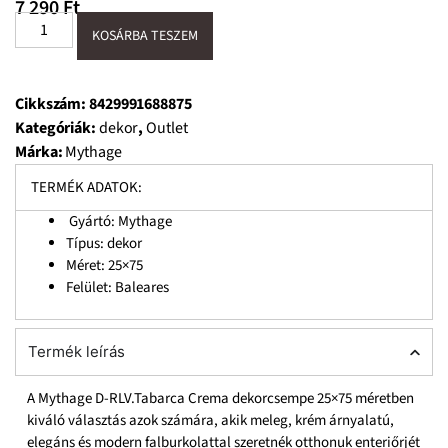
7 290
Ft
KOSÁRBA TESZEM
Cikkszám:
8429991688875
Kategóriák:
dekor
,
Outlet
Márka:
Mythage
TERMÉK ADATOK:
Gyártó: Mythage
Típus: dekor
Méret: 25×75
Felület: Baleares
Termék leírás
A Mythage D-RLV.Tabarca Crema dekorcsempe 25×75 méretben
kiváló választás azok számára, akik meleg, krém árnyalatú,
elegáns és modern falburkolattal szeretnék otthonuk enteriőrjét