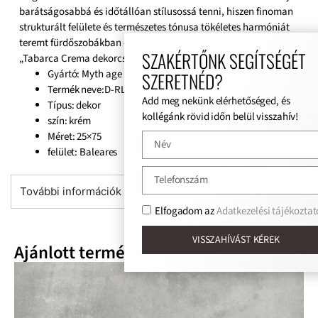
barátságosabbá és időtállóan stílusossá tenni, hiszen finoman
strukturált felülete és természetes tónusa tökéletes harmóniát
teremt fürdőszobákban és konyhákban egyaránt, miközben a
SZAKÉRTŐNK SEGÍTSÉGÉT
„Tabarca Crema dekorcsempe”, „25×75 csempe”, „krém színű
Gyártó: Myth age
SZERETNÉD?
Termék neve:D-RLV.Tabarca Crema dekor
Add meg nekünk elérhetőséged, és
Típus: dekor
kollégánk rövid időn belül visszahív!
szín: krém
Méret: 25×75
felület: Baleares
További információk
Elfogadom az
Adatkezelési tájékoztat
VISSZAHÍVÁST KÉREK
Ajánlott termékek