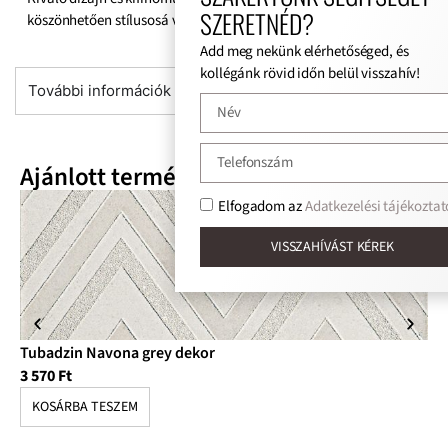
SZERETNÉD?
köszönhetően stílusosá varázsolhatja fürdőszobáját.
Add meg nekünk elérhetőséged, és
kollégánk rövid időn belül visszahív!
További információk
Ajánlott termékek
Elfogadom az
Adatkezelési tájékoztat
VISSZAHÍVÁST KÉREK
Tubadzin Navona grey dekor
Tu
3 570
Ft
3 
KOSÁRBA TESZEM
K