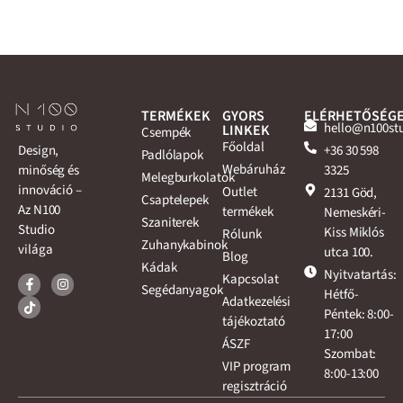
TERMÉKEK
GYORS
ELÉRHETŐSÉG
hello@n100st
LINKEK
Csempék
Főoldal
+36 30 598
Design,
Padlólapok
Webáruház
3325
minőség és
Melegburkolatok
innováció –
Outlet
2131 Göd,
Csaptelepek
Az N100
termékek
Nemeskéri-
Szaniterek
Studio
Kiss Miklós
Rólunk
Zuhanykabinok
világa
utca 100.
Blog
Kádak
Nyitvatartás:
Kapcsolat
Segédanyagok
Hétfő-
Adatkezelési
Péntek: 8:00-
tájékoztató
17:00
ÁSZF
Szombat:
VIP program
8:00-13:00
regisztráció