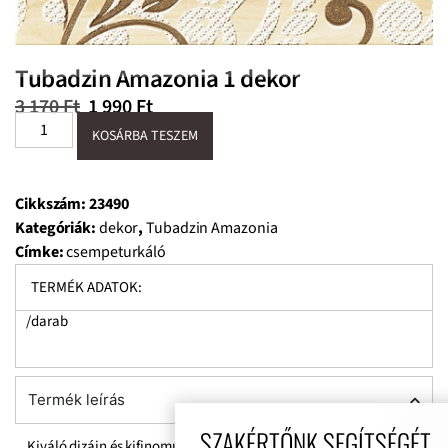
Tubadzin Amazonia 1 dekor
3 170
Ft
1 990
Ft
KOSÁRBA TESZEM
Cikkszám:
23490
Kategóriák:
dekor
,
Tubadzin Amazonia
Címke:
csempeturkáló
TERMÉK ADATOK:
/darab
Termék leírás
SZAKÉRTŐNK SEGÍTSÉGÉT
Kiváló dizájn és kifinomult forma. Az Amazonia családnak