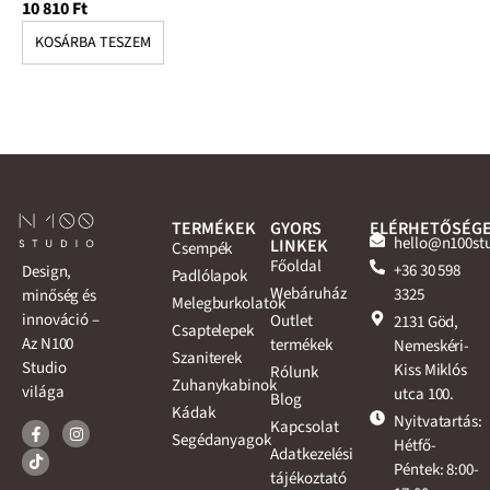
10 810
Ft
10
KOSÁRBA TESZEM
K
TERMÉKEK
GYORS
ELÉRHETŐSÉG
hello@n100st
LINKEK
Csempék
Főoldal
+36 30 598
Design,
Padlólapok
Webáruház
3325
minőség és
Melegburkolatok
innováció –
Outlet
2131 Göd,
Csaptelepek
Az N100
termékek
Nemeskéri-
Szaniterek
Studio
Kiss Miklós
Rólunk
Zuhanykabinok
világa
utca 100.
Blog
Kádak
Nyitvatartás:
Kapcsolat
Segédanyagok
Hétfő-
Adatkezelési
Péntek: 8:00-
tájékoztató