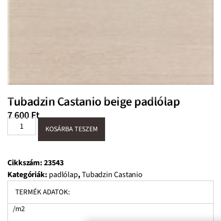
Tubadzin Castanio beige padlólap
7 600
Ft
KOSÁRBA TESZEM
Cikkszám:
23543
Kategóriák:
padlólap
,
Tubadzin Castanio
TERMÉK ADATOK:
/m2