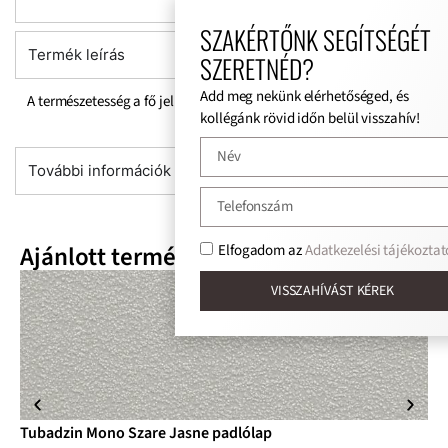
SZAKÉRTŐNK SEGÍTSÉGÉT
Termék leírás
SZERETNÉD?
Add meg nekünk elérhetőséged, és
A természetesség a fő jellemzője.
kollégánk rövid időn belül visszahív!
További információk
Ajánlott termékek
Elfogadom az
Adatkezelési tájékoztat
VISSZAHÍVÁST KÉREK
Tubadzin Mono Szare Jasne padlólap
Tu