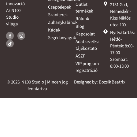
innováció –
Outlet
2131 Göd,
Csaptelepek
Az N100
termékek
Nemeskéri-
Szaniterek
Studio
Kiss Miklós
Rólunk
Zuhanykabinok
világa
utca 100.
Blog
Kádak
Nyitvatartás:
Kapcsolat
Segédanyagok
Hétfő-
Adatkezelési
Péntek: 8:00-
tájékoztató
17:00
ÁSZF
Szombat:
VIP program
8:00-13:00
regisztráció
© 2025, N100 Studio | Minden jog
Designed by: Bozsik Beatrix
fenntartva