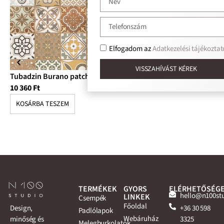
Elfogadom az
Adatkezelési tájékoztat
VISSZAHÍVÁST KÉREK
Tubadzin Burano patch B STR csempe
Tu
10 360
Ft
12
KOSÁRBA TESZEM
K
TERMÉKEK
GYORS
ELÉRHETŐSÉG
hello@n100st
LINKEK
Csempék
Főoldal
+36 30 598
Design,
Padlólapok
Webáruház
3325
minőség és
Melegburkolatok