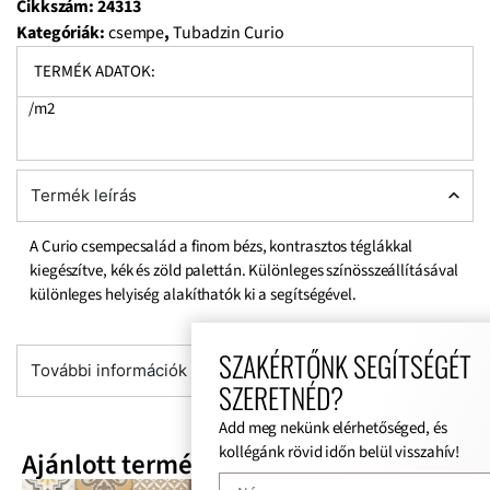
Cikkszám:
24313
Kategóriák:
csempe
,
Tubadzin Curio
TERMÉK ADATOK:
/m2
Termék leírás
A Curio csempecsalád a finom bézs, kontrasztos téglákkal
kiegészítve, kék és zöld palettán. Különleges színösszeállításával
különleges helyiség alakíthatók ki a segítségével.
SZAKÉRTŐNK SEGÍTSÉGÉT
További információk
SZERETNÉD?
Add meg nekünk elérhetőséged, és
kollégánk rövid időn belül visszahív!
Ajánlott termékek