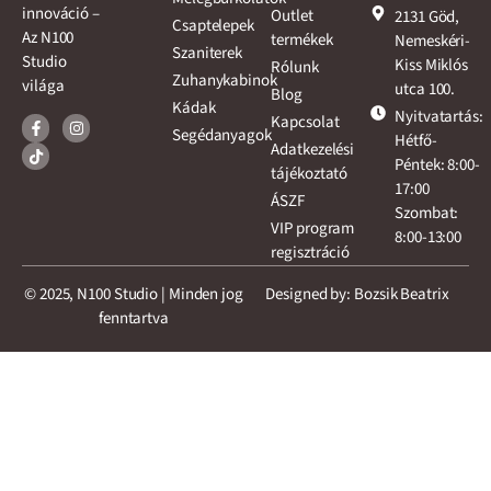
innováció –
Outlet
2131 Göd,
Csaptelepek
Az N100
termékek
Nemeskéri-
Szaniterek
Studio
Kiss Miklós
Rólunk
Zuhanykabinok
világa
utca 100.
Blog
Kádak
Nyitvatartás:
Kapcsolat
Segédanyagok
Hétfő-
Adatkezelési
Péntek: 8:00-
tájékoztató
17:00
ÁSZF
Szombat:
VIP program
8:00-13:00
regisztráció
© 2025, N100 Studio | Minden jog
Designed by: Bozsik Beatrix
fenntartva