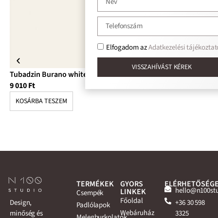
Elfogadom az
Adatkezelési tájékoztat
VISSZAHÍVÁST KÉREK
Tubadzin Burano white csempe
Tu
9 010
Ft
10
KOSÁRBA TESZEM
K
TERMÉKEK
GYORS
ELÉRHETŐSÉG
hello@n100st
LINKEK
Csempék
Főoldal
+36 30 598
Design,
Padlólapok
Webáruház
3325
minőség és
Melegburkolatok