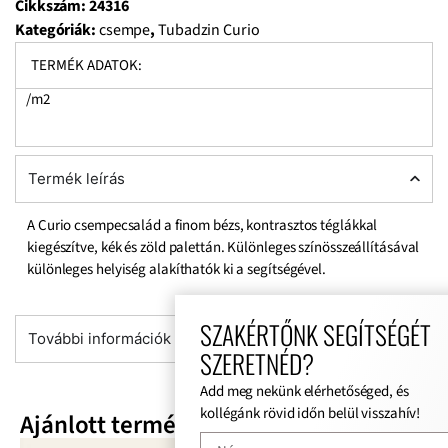
Cikkszám:
24316
Kategóriák:
csempe
,
Tubadzin Curio
TERMÉK ADATOK:
/m2
Termék leírás
A Curio csempecsalád a finom bézs, kontrasztos téglákkal
kiegészítve, kék és zöld palettán. Különleges színösszeállításával
különleges helyiség alakíthatók ki a segítségével.
SZAKÉRTŐNK SEGÍTSÉGÉT
További információk
SZERETNÉD?
Add meg nekünk elérhetőséged, és
kollégánk rövid időn belül visszahív!
Ajánlott termékek