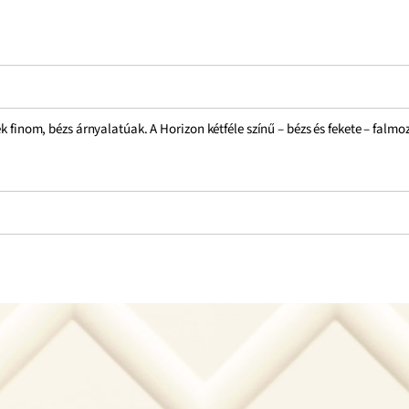
ék finom, bézs árnyalatúak. A Horizon kétféle színű – bézs és fekete – falm