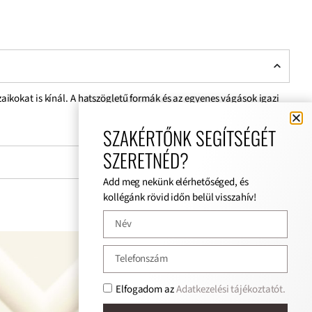
ozaikokat is kínál. A hatszögletű formák és az egyenes vágások igazi
SZAKÉRTŐNK SEGÍTSÉGÉT
SZERETNÉD?
Add meg nekünk elérhetőséged, és
kollégánk rövid időn belül visszahív!
Elfogadom az
Adatkezelési tájékoztatót.