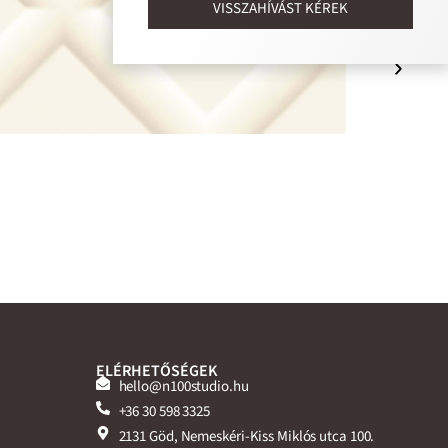
VISSZAHÍVÁST KÉREK
ELÉRHETŐSÉGEK
hello@n100studio.hu
+36 30 598 3325
2131 Göd, Nemeskéri-Kiss Miklós utca 100.