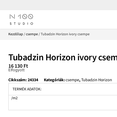
Kezdőlap
/
csempe
/ Tubadzin Horizon ivory csempe
Tubadzin Horizon ivory cse
16 130
Ft
Elfogyott
Cikkszám:
24334
Kategóriák:
csempe
,
Tubadzin Horizon
TERMÉK ADATOK:
/m2