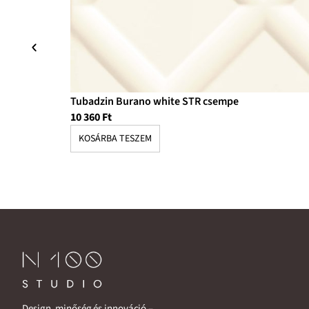
Tubadzin Burano white STR csempe
10 360
Ft
KOSÁRBA TESZEM
Design, minőség és innováció –