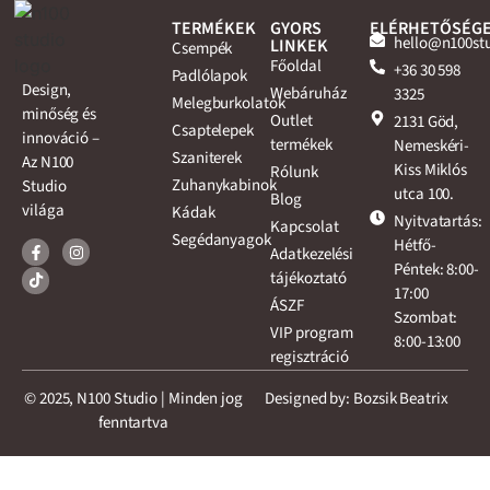
TERMÉKEK
GYORS
ELÉRHETŐSÉG
hello@n100st
LINKEK
Csempék
Főoldal
+36 30 598
Padlólapok
Design,
Webáruház
3325
Melegburkolatok
minőség és
Outlet
2131 Göd,
Csaptelepek
innováció –
termékek
Nemeskéri-
Szaniterek
Az N100
Kiss Miklós
Rólunk
Zuhanykabinok
Studio
utca 100.
Blog
világa
Kádak
Nyitvatartás:
Kapcsolat
Segédanyagok
Hétfő-
Adatkezelési
Péntek: 8:00-
tájékoztató
17:00
ÁSZF
Szombat:
VIP program
8:00-13:00
regisztráció
© 2025, N100 Studio | Minden jog
Designed by: Bozsik Beatrix
fenntartva