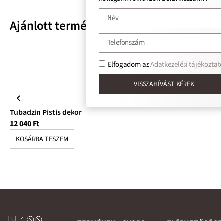
Ajánlott termékek
Elfogadom az
Adatkezelési tájékoztat
VISSZAHÍVÁST KÉREK
Tubadzin Pistis dekor
Tu
12 040
Ft
3 
KOSÁRBA TESZEM
K