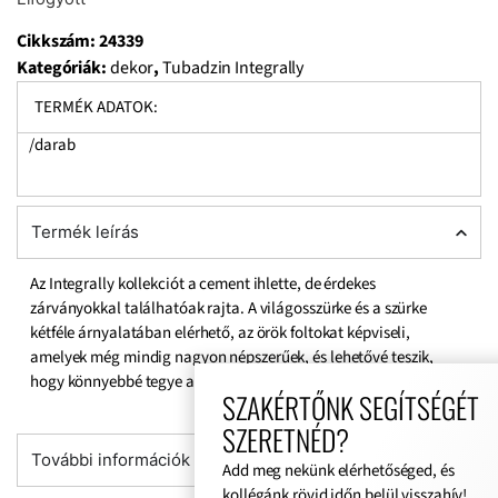
Cikkszám:
24339
Kategóriák:
dekor
,
Tubadzin Integrally
TERMÉK ADATOK:
/darab
Termék leírás
Az Integrally kollekciót a cement ihlette, de érdekes
zárványokkal találhatóak rajta. A világosszürke és a szürke
kétféle árnyalatában elérhető, az örök foltokat képviseli,
amelyek még mindig nagyon népszerűek, és lehetővé teszik,
hogy könnyebbé tegye a belső tereket.
SZAKÉRTŐNK SEGÍTSÉGÉT
SZERETNÉD?
További információk
Add meg nekünk elérhetőséged, és
kollégánk rövid időn belül visszahív!