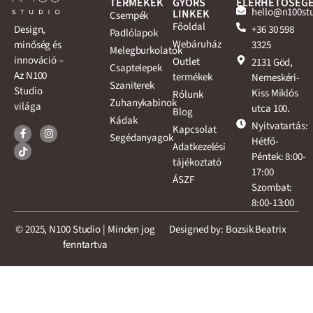
TERMÉKEK
GYORS
ELÉRHETŐSÉG
hello@n100st
LINKEK
Csempék
Főoldal
+36 30 598
Design,
Padlólapok
Webáruház
3325
minőség és
Melegburkolatok
innováció –
Outlet
2131 Göd,
Csaptelepek
Az N100
termékek
Nemeskéri-
Szaniterek
Studio
Kiss Miklós
Rólunk
Zuhanykabinok
világa
utca 100.
Blog
Kádak
Nyitvatartás:
Kapcsolat
Segédanyagok
Hétfő-
Adatkezelési
Péntek: 8:00-
tájékoztató
17:00
ÁSZF
Szombat:
8:00-13:00
© 2025, N100 Studio | Minden jog
Designed by: Bozsik Beatrix
fenntartva