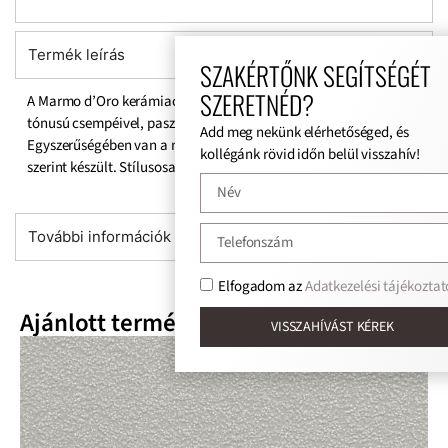
Termék leírás
SZAKÉRTŐNK SEGÍTSÉGÉT
SZERETNÉD?
A Marmo d’Oro kerámiacsempe széles választékával, világos
tónusú csempéivel, pasztell tónusokkal vizuálisan bővíti a teret.
Add meg nekünk elérhetőséged, és
Egyszerűségében van a nagyszerűsége. A legújabb technológia
kollégánk rövid időn belül visszahív!
szerint készült. Stílusosan harmonizál a bútorokkal.
További információk
Elfogadom az
Adatkezelési tájékoztat
Ajánlott termékek
VISSZAHÍVÁST KÉREK