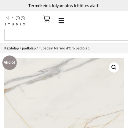
Termékeink folyamatos feltöltés alatt!
Kezdőlap
/
padlólap
/ Tubadzin Marmo d’Oro padlólap
Akció!