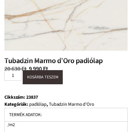
Tubadzin Marmo d’Oro padlólap
20 630
Ft
9 990
Ft
KOSÁRBA TESZEM
Cikkszám:
23837
Kategóriák:
padlólap
,
Tubadzin Marmo d'Oro
TERMÉK ADATOK:
/m2