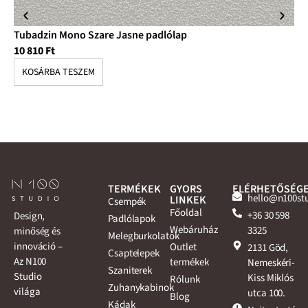
Tubadzin Mono Szare Jasne padlólap
Tu
10 810
Ft
10
KOSÁRBA TESZEM
K
TERMÉKEK
GYORS
ELÉRHETŐSÉG
hello@n100st
LINKEK
Csempék
Főoldal
+36 30 598
Design,
Padlólapok
Webáruház
3325
minőség és
Melegburkolatok
innováció –
Outlet
2131 Göd,
Csaptelepek
Az N100
termékek
Nemeskéri-
Szaniterek
Studio
Kiss Miklós
Rólunk
Zuhanykabinok
világa
utca 100.
Blog
Kádak