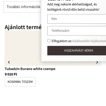
Add meg nekünk elérhetőséged, és
További információk
kollégánk rövid időn belül visszahív!
Ajánlott termékek
Elfogadom az
Adatkezelési tájékoztat
VISSZAHÍVÁST KÉREK
Tubadzin Burano white csempe
Tu
9 010
Ft
10
KOSÁRBA TESZEM
K