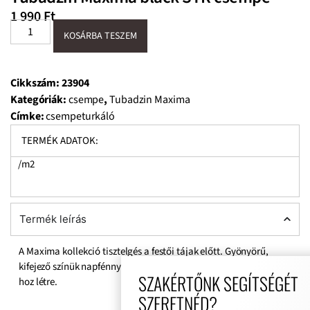
1 990
Ft
KOSÁRBA TESZEM
Cikkszám:
23904
Kategóriák:
csempe
,
Tubadzin Maxima
Címke:
csempeturkáló
TERMÉK ADATOK:
/m2
Termék leírás
A Maxima kollekció tisztelgés a festői tájak előtt. Gyönyörű,
kifejező színük napfénnyel és ünnepi aurával teli belső tereket
SZAKÉRTŐNK SEGÍTSÉGÉT
hoz létre.
SZERETNÉD?