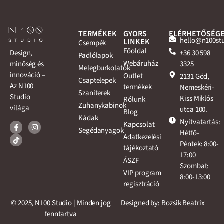
TERMÉKEK
GYORS
ELÉRHETŐSÉG
hello@n100st
LINKEK
Csempék
Főoldal
+36 30 598
Design,
Padlólapok
Webáruház
3325
minőség és
Melegburkolatok
innováció –
Outlet
2131 Göd,
Csaptelepek
Az N100
termékek
Nemeskéri-
Szaniterek
Studio
Kiss Miklós
Rólunk
Zuhanykabinok
világa
utca 100.
Blog
Kádak
Nyitvatartás:
Kapcsolat
Segédanyagok
Hétfő-
Adatkezelési
Péntek: 8:00-
tájékoztató
17:00
ÁSZF
Szombat:
VIP program
8:00-13:00
regisztráció
© 2025, N100 Studio | Minden jog
Designed by: Bozsik Beatrix
fenntartva