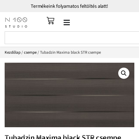
Termékeink folyamatos feltöltés alatt!
Kezdőlap
/
csempe
/ Tubadzin Maxima black STR csempe
Tubadzin Maxima black STR csempe