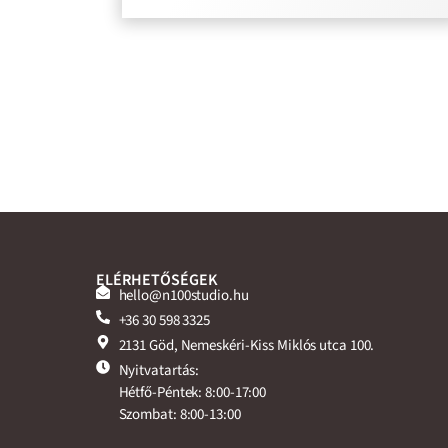
ELÉRHETŐSÉGEK
hello@n100studio.hu
+36 30 598 3325
2131 Göd, Nemeskéri-Kiss Miklós utca 100.
Nyitvatartás:
Hétfő-Péntek: 8:00-17:00
Szombat: 8:00-13:00