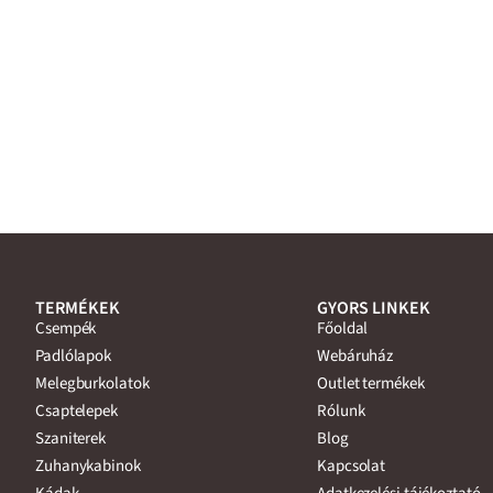
TERMÉKEK
GYORS LINKEK
Csempék
Főoldal
Padlólapok
Webáruház
Melegburkolatok
Outlet termékek
Csaptelepek
Rólunk
Szaniterek
Blog
Zuhanykabinok
Kapcsolat