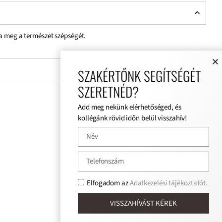
ja meg a természet szépségét.
SZAKÉRTŐNK SEGÍTSÉGÉT
SZERETNÉD?
Add meg nekünk elérhetőséged, és
kollégánk rövid időn belül visszahív!
Elfogadom az
Adatkezelési tájékoztatót.
VISSZAHÍVÁST KÉREK