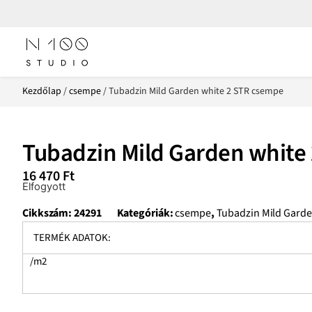
Kezdőlap
/
csempe
/ Tubadzin Mild Garden white 2 STR csempe
Tubadzin Mild Garden white
16 470
Ft
Elfogyott
Cikkszám:
24291
Kategóriák:
csempe
,
Tubadzin Mild Gard
TERMÉK ADATOK:
/m2