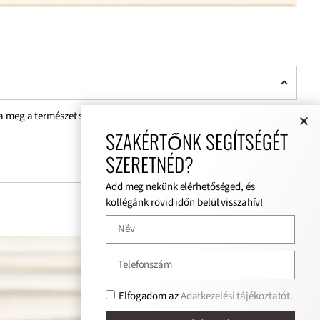
ja meg a természet szépségét.
SZAKÉRTŐNK SEGÍTSÉGÉT
SZERETNÉD?
Add meg nekünk elérhetőséged, és
kollégánk rövid időn belül visszahív!
Elfogadom az
Adatkezelési tájékoztatót.