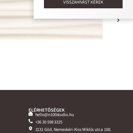
VISSZAHÍVÁST KÉREK
ELÉRHETŐSÉGEK
hello@n100studio.hu
+36 30 598 3325
2131 Göd, Nemeskéri-Kiss Miklós utca 100.