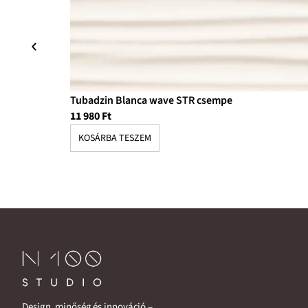
Tubadzin Blanca wave STR csempe
11 980
Ft
KOSÁRBA TESZEM
Design, minőség és innováció –