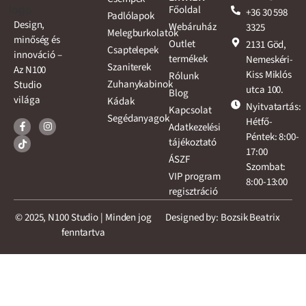
Főoldal
+36 30 598
Padlólapok
Design,
Webáruház
3325
Melegburkolatok
minőség és
Outlet
2131 Göd,
Csaptelepek
innováció –
termékek
Nemeskéri-
Szaniterek
Az N100
Kiss Miklós
Rólunk
Zuhanykabinok
Studio
utca 100.
Blog
világa
Kádak
Nyitvatartás:
Kapcsolat
Segédanyagok
Hétfő-
Adatkezelési
Péntek: 8:00-
tájékoztató
17:00
ÁSZF
Szombat:
VIP program
8:00-13:00
regisztráció
© 2025, N100 Studio | Minden jog
Designed by: Bozsik Beatrix
fenntartva