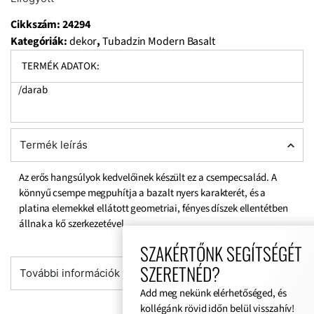
Cikkszám:
24294
Kategóriák:
dekor
,
Tubadzin Modern Basalt
TERMÉK ADATOK:
/darab
Termék leírás
Az erős hangsúlyok kedvelőinek készült ez a csempecsalád. A
könnyű csempe megpuhítja a bazalt nyers karakterét, és a
platina elemekkel ellátott geometriai, fényes díszek ellentétben
állnak a kő szerkezetével.
SZAKÉRTŐNK SEGÍTSÉGÉT
SZERETNÉD?
További információk
Add meg nekünk elérhetőséged, és
kollégánk rövid időn belül visszahív!