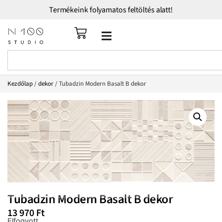
Termékeink folyamatos feltöltés alatt!
Kezdőlap
/
dekor
/ Tubadzin Modern Basalt B dekor
Tubadzin Modern Basalt B dekor
13 970
Ft
Elfogyott