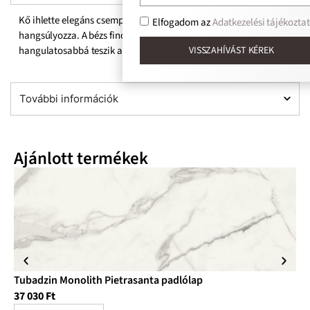
Kő ihlette elegáns csempecsalád, mely a minimalizmust
Elfogadom az
Adatkezelési tájékoztat
hangsúlyozza. A bézs finom árnyalatai fényesebbé és
hangulatosabbá teszik a belső teret.
VISSZAHÍVÁST KÉREK
További információk
Ajánlott termékek
Tubadzin Monolith Pietrasanta padlólap
Tu
37 030
Ft
10