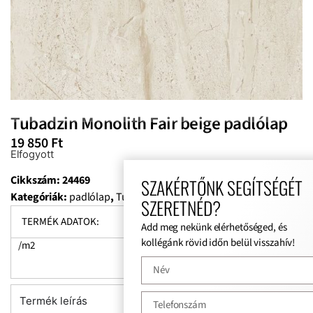
Tubadzin Monolith Fair beige padlólap
19 850
Ft
Elfogyott
Cikkszám:
24469
SZAKÉRTŐNK SEGÍTSÉGÉT
Kategóriák:
padlólap
,
Tubadzin Fair
SZERETNÉD?
TERMÉK ADATOK:
Add meg nekünk elérhetőséged, és
kollégánk rövid időn belül visszahív!
/m2
Termék leírás