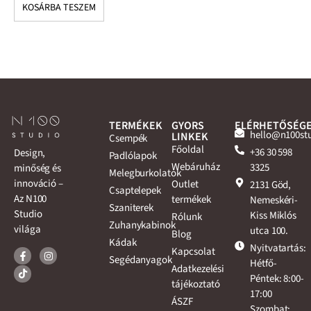
KOSÁRBA TESZEM
K
TERMÉKEK
GYORS
ELÉRHETŐSÉG
hello@n100st
LINKEK
Csempék
Főoldal
+36 30 598
Design,
Padlólapok
Webáruház
3325
minőség és
Melegburkolatok
innováció –
Outlet
2131 Göd,
Csaptelepek
Az N100
termékek
Nemeskéri-
Szaniterek
Studio
Kiss Miklós
Rólunk
Zuhanykabinok
világa
utca 100.
Blog
Kádak
Nyitvatartás:
Kapcsolat
Segédanyagok
Hétfő-
Adatkezelési
Péntek: 8:00-
tájékoztató
17:00
ÁSZF
Szombat: