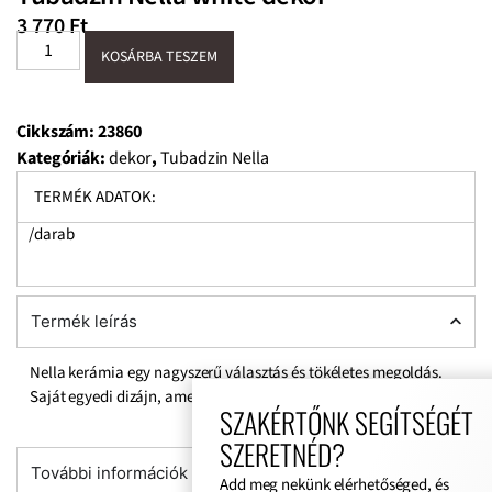
3 770
Ft
KOSÁRBA TESZEM
Cikkszám:
23860
Kategóriák:
dekor
,
Tubadzin Nella
TERMÉK ADATOK:
/darab
Termék leírás
Nella kerámia egy nagyszerű választás és tökéletes megoldás.
Saját egyedi dizájn, amely örömet okoz évekig.
SZAKÉRTŐNK SEGÍTSÉGÉT
SZERETNÉD?
További információk
Add meg nekünk elérhetőséged, és