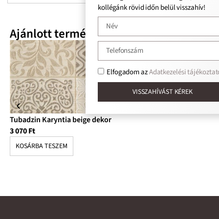
kollégánk rövid időn belül visszahív!
Ajánlott termékek
Elfogadom az
Adatkezelési tájékoztat
VISSZAHÍVÁST KÉREK
Tubadzin Karyntia beige dekor
Tu
3 070
Ft
3 
KOSÁRBA TESZEM
K