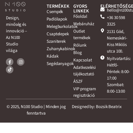
TERMÉKEK
GYORS
ELÉRHETŐSÉG
hello@n100st
LINKEK
Csempék
Főoldal
+36 30 598
Design,
Padlólapok
Webáruház
3325
minőség és
Melegburkolatok
innováció –
Outlet
2131 Göd,
Csaptelepek
Az N100
termékek
Nemeskéri-
Szaniterek
Studio
Kiss Miklós
Rólunk
Zuhanykabinok
világa
utca 100.
Blog
Kádak
Nyitvatartás:
Kapcsolat
Segédanyagok
Hétfő-
Adatkezelési
Péntek: 8:00-
tájékoztató
17:00
ÁSZF
Szombat:
VIP program
8:00-13:00
regisztráció
© 2025, N100 Studio | Minden jog
Designed by: Bozsik Beatrix
fenntartva