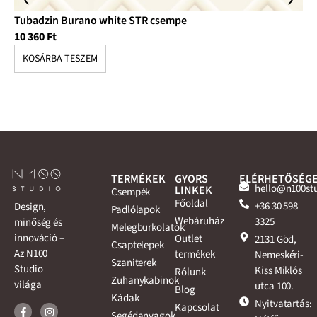
Tubadzin Burano white STR csempe
Tu
10 360
Ft
13
KOSÁRBA TESZEM
K
TERMÉKEK
GYORS
ELÉRHETŐSÉG
hello@n100st
LINKEK
Csempék
Főoldal
+36 30 598
Design,
Padlólapok
Webáruház
3325
minőség és
Melegburkolatok
innováció –
Outlet
2131 Göd,
Csaptelepek
Az N100
termékek
Nemeskéri-
Szaniterek
Studio
Kiss Miklós
Rólunk
Zuhanykabinok
világa
utca 100.
Blog
Kádak
Nyitvatartás:
Kapcsolat
Segédanyagok