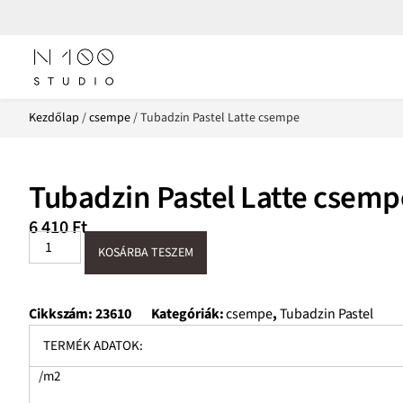
Kezdőlap
/
csempe
/ Tubadzin Pastel Latte csempe
Tubadzin Pastel Latte csemp
6 410
Ft
KOSÁRBA TESZEM
Cikkszám:
23610
Kategóriák:
csempe
,
Tubadzin Pastel
TERMÉK ADATOK:
/m2