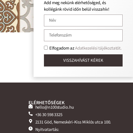
Add meg nekünk elérhetőséged, és
kollégánk rövid időn belül visszahív!
Elfogadom az
Adatkezelési tájékoztatót.
VISSZAHÍVÁST KÉREK
ELÉRHETŐSÉGEK
hello@n100studio.hu
+36 30 598 3325
2131 Göd, Nemeskéri-Kiss Miklós utca 100.
Nyitvatartás: