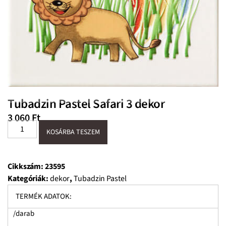
Tubadzin Pastel Safari 3 dekor
3 060
Ft
KOSÁRBA TESZEM
Cikkszám:
23595
Kategóriák:
dekor
,
Tubadzin Pastel
TERMÉK ADATOK:
/darab