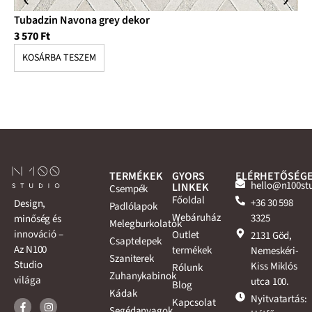
Tubadzin Navona grey dekor
Tu
3 570
Ft
11
KOSÁRBA TESZEM
K
TERMÉKEK
GYORS
ELÉRHETŐSÉG
hello@n100st
LINKEK
Csempék
Főoldal
+36 30 598
Design,
Padlólapok
Webáruház
3325
minőség és
Melegburkolatok
innováció –
Outlet
2131 Göd,
Csaptelepek
Az N100
termékek
Nemeskéri-
Szaniterek
Studio
Kiss Miklós
Rólunk
Zuhanykabinok
világa
utca 100.
Blog
Kádak
Nyitvatartás:
Kapcsolat
Segédanyagok