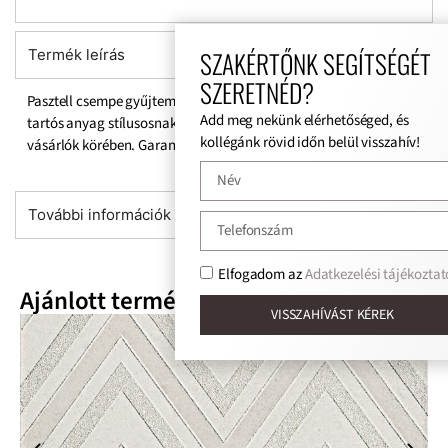
SZAKÉRTŐNK SEGÍTSÉGÉT
Termék leírás
SZERETNÉD?
Pasztell csempe gyűjtemény ideális díszítő eleme a lakásnak. A
Add meg nekünk elérhetőséged, és
tartós anyag stílusosnak és változatos, így nagyon népszerű a
kollégánk rövid időn belül visszahív!
vásárlók körében. Garantáltan feldob minden helyiséget.
További információk
Elfogadom az
Adatkezelési tájékoztat
Ajánlott termékek
VISSZAHÍVÁST KÉREK