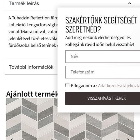
Termék leírás
SZAKÉRTŐNK SEGÍTSÉGÉT
A Tubadzin Reflection fürdőszoba csempe egy stílusos és eredeti
kollekció Lengyelországból. Ez a csempe lenyűgöző geometriai
SZERETNÉD?
vonaldekorációival, valamint világos és sötét árnyalatainak
Add meg nekünk elérhetőséged, és
jelenlétével tökéletes választás. Ezeket a csempéket bármilyen
kollégánk rövid időn belül visszahív!
fürdőszoba belső terének díszítésére tervezték.
További információk
Elfogadom az
Adatkezelési tájékoztat
Ajánlott termékek
VISSZAHÍVÁST KÉREK