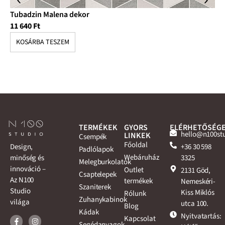
Tubadzin Malena dekor
Tu
11 640
Ft
3 
KOSÁRBA TESZEM
K
TERMÉKEK
GYORS
ELÉRHETŐSÉG
hello@n100st
LINKEK
Csempék
Főoldal
+36 30 598
Design,
Padlólapok
Webáruház
3325
minőség és
Melegburkolatok
innováció –
Outlet
2131 Göd,
Csaptelepek
Az N100
termékek
Nemeskéri-
Szaniterek
Studio
Kiss Miklós
Rólunk
Zuhanykabinok
világa
utca 100.
Blog
Kádak
Nyitvatartás:
Kapcsolat
Segédanyagok