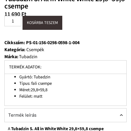
csempe
11 690
Ft
KOSÁRBA TESZEM
Cikkszám:
PS-01-156-0298-0598-1-004
Kategória:
Csempék
Márka:
Tubadzin
TERMÉK ADATOK:
Gyártó: Tubadzin
Típus: fali csempe
Méret:29,8×59,8
Felület: matt
Termék leírás
A
Tubadzin S. All in White White 29,8×59,8 csempe