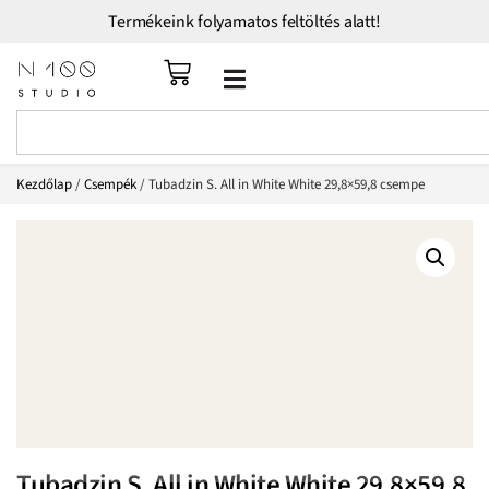
Termékeink folyamatos feltöltés alatt!
Kezdőlap
/
Csempék
/ Tubadzin S. All in White White 29,8×59,8 csempe
Tubadzin S. All in White White 29,8×59,8