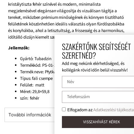
kristálytiszta fehér színével és modern, minimalista
megjelenésével elegánsan világosítja és vizuálisan tágítja a
tereket, miközben prémium minőségének és könnyen tisztítható
felületének köszönhetően ideális választás olyan fürdőszobákba
és konyhákba, ahol a letisztultság, a frissesség és a harmonikus,
időtálló dizájn kiemelt szerepet kap.
SZAKÉRTŐNK SEGÍTSÉGÉT
Jellemzők:
SZERETNÉD?
Gyártó: Tubadzin
Add meg nekünk elérhetőséged, és
Termékkód: PS-01-156-0298-0598-1-004
kollégánk rövid időn belül visszahív!
Termék neve: Płytka ścienna All in white / white
Típus: fali csempe
Felület: matt
Méret: 29,8×59,8
szín: fehér
Elfogadom az
Adatkezelési tájékoztat
További információk
VISSZAHÍVÁST KÉREK