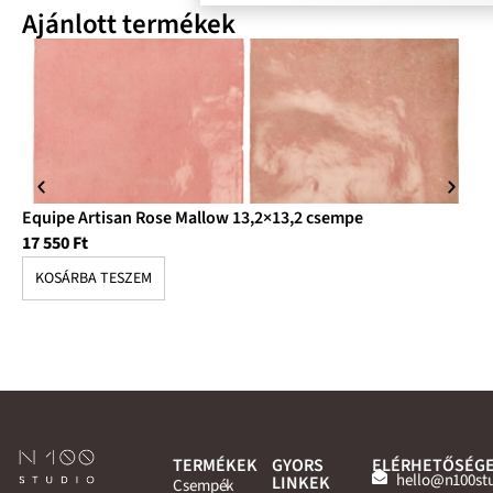
Ajánlott termékek
Equipe Artisan Rose Mallow 13,2×13,2 csempe
Eq
17 550
Ft
28
KOSÁRBA TESZEM
K
TERMÉKEK
GYORS
ELÉRHETŐSÉG
hello@n100st
LINKEK
Csempék