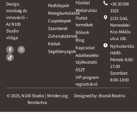
Főoldal
+36 30 598
Design,
Padlólapok
Webáruház
3325
minőség és
Melegburkolatok
innováció –
Outlet
2131 Göd,
Csaptelepek
Az N100
termékek
Nemeskéri-
Szaniterek
Studio
Kiss Miklós
Rólunk
Zuhanykabinok
világa
utca 100.
Blog
Kádak
Nyitvatartás:
Kapcsolat
Segédanyagok
Hétfő-
Adatkezelési
Péntek: 8:00-
tájékoztató
17:00
ÁSZF
Szombat:
VIP program
8:00-13:00
regisztráció
© 2025, N100 Studio | Minden jog
Designed by: Bozsik Beatrix
fenntartva