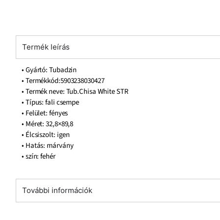
Termék leírás
• Gyártó: Tubadzin
• Termékkód:5903238030427
• Termék neve: Tub.Chisa White STR
• Típus: fali csempe
• Felület: fényes
• Méret: 32,8×89,8
• Élcsiszolt: igen
• Hatás: márvány
• szín: fehér
További információk