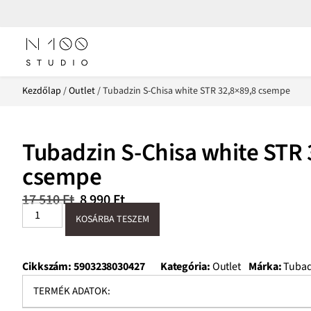
Kezdőlap
/
Outlet
/ Tubadzin S-Chisa white STR 32,8×89,8 csempe
Tubadzin S-Chisa white STR 
csempe
17 510
Ft
8 990
Ft
KOSÁRBA TESZEM
Cikkszám:
5903238030427
Kategória:
Outlet
Márka:
Tubad
TERMÉK ADATOK: