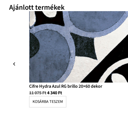
Ajánlott termékek
Cifre Hydra Azul RG brillo 20×60 dekor
11 075
Ft
4 340
Ft
KOSÁRBA TESZEM