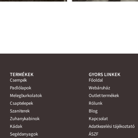
TERMÉKEK
GYORS LINKEK
Csempék
Főoldal
Padlólapok
Webáruház
Melegburkolatok
Outlet termékek
Csaptelepek
Rólunk
Szaniterek
Blog
Zuhanykabinok
Kapcsolat
Kádak
Adatkezelési tájékoztató
Segédanyagok
ÁSZF