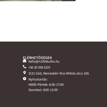
ELÉRHETŐSÉGEK
hello@n100studio.hu
+36 30 598 3325
2131 Göd, Nemeskéri-Kiss Miklós utca 100.
Nyitvatartás:
Hétfő-Péntek: 8:00-17:00
Szombat: 8:00-13:00