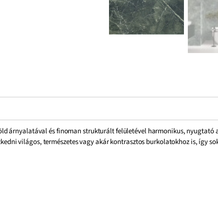
zöld árnyalatával és finoman strukturált felületével harmonikus, nyugtat
zkedni világos, természetes vagy akár kontrasztos burkolatokhoz is, így sok