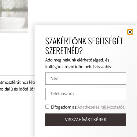
SZAKÉRTŐNK SEGÍTSÉGÉT
SZERETNÉD?
Add meg nekünk elérhetőséged, és
kollégánk rövid időn belül visszahív!
ó atmoszférát hoz létre a modern enteriőrökben, miközben elegáns
oldalú és időtálló választást kínál.
Elfogadom az
Adatkezelési tájékoztatót.
VISSZAHÍVÁST KÉREK