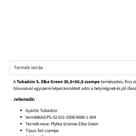
Termék leírás
A
Tubadzin S. Elba Green 30,8×60,8 csempe
természetes, friss 
tónusaival egyszerre képes karaktert adni a helyiségnek és jól illes
Jellemzők:
Gyártó: Tubadzin
termékkód:PS-02-631-0308-0608-1-004
Termék neve: Płytka ścienna Elba Green
Típus: fali csempe