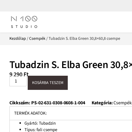
Kezdőlap
/
Csempék
/ Tubadzin S. Elba Green 30,8×60,8 csempe
Tubadzin S. Elba Green 30,
9 290
Ft
KOSÁRBA TESZEM
Cikkszám:
PS-02-631-0308-0608-1-004
Kategória:
Csempék
TERMÉK ADATOK:
Gyártó: Tubadzin
Típus: fali csempe