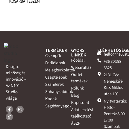
KOSÁRBA TESZEM
K
TERMÉKEK
GYORS
ELÉRHETŐSÉG
hello@n100st
LINKEK
Csempék
Főoldal
+36 30 598
Padlólapok
Design,
Webáruház
3325
Melegburkolatok
minőség és
Outlet
2131 Göd,
Csaptelepek
innováció –
termékek
Nemeskéri-
Szaniterek
Az N100
Kiss Miklós
Rólunk
Zuhanykabinok
Studio
utca 100.
Blog
világa
Kádak
Nyitvatartás:
Kapcsolat
Segédanyagok
Hétfő-
Adatkezelési
Péntek: 8:00-
tájékoztató
17:00
ÁSZF
Szombat: