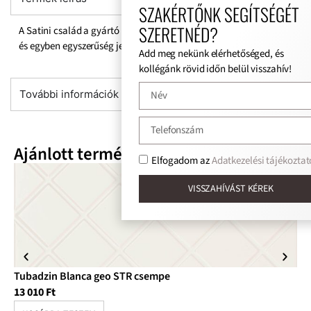
SZAKÉRTŐNK SEGÍTSÉGÉT
SZERETNÉD?
A Satini család a gyártó új innovációja. Különleges formavilág
és egyben egyszerűség jellemzi.
Add meg nekünk elérhetőséged, és
kollégánk rövid időn belül visszahív!
További információk
Ajánlott termékek
Elfogadom az
Adatkezelési tájékoztat
VISSZAHÍVÁST KÉREK
Tubadzin Blanca geo STR csempe
Tu
13 010
Ft
8 