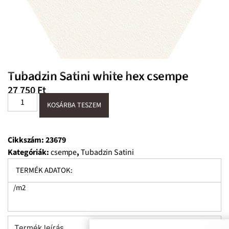
Tubadzin Satini white hex csempe
27 750
Ft
KOSÁRBA TESZEM
Cikkszám:
23679
Kategóriák:
csempe
,
Tubadzin Satini
TERMÉK ADATOK:
/m2
Termék leírás